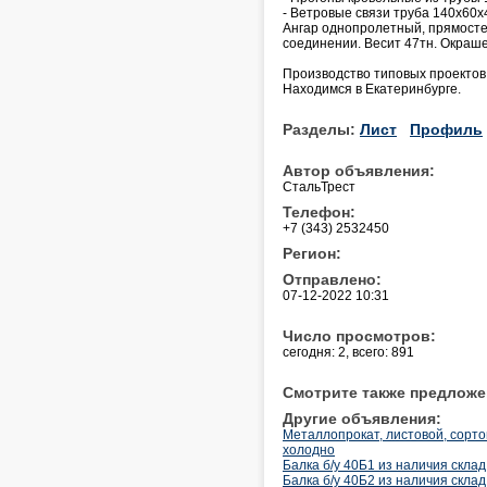
- Ветровые связи труба 140х60х4
Ангар однопролетный, прямосте
соединении. Весит 47тн. Окрашен
Производство типовых проектов 
Находимся в Екатеринбурге.
Разделы:
Лист
Профиль
Автор объявления:
СтальТрест
Телефон:
+7 (343) 2532450
Регион:
Отправлено:
07-12-2022 10:31
Число просмотров:
сегодня: 2, всего: 891
Смотрите также предложе
Другие объявления:
Металлопрокат, листовой, сортово
холодно
Балка б/у 40Б1 из наличия склад 
Балка б/у 40Б2 из наличия склад 