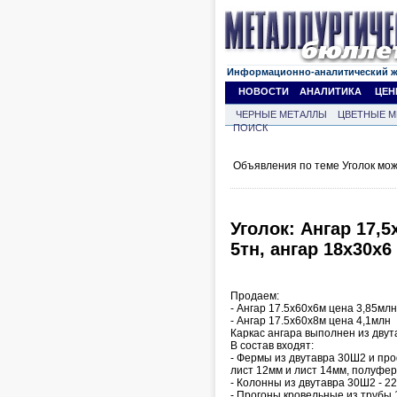
Информационно-аналитический 
НОВОСТИ
АНАЛИТИКА
ЦЕН
ЧЕРНЫЕ МЕТАЛЛЫ
ЦВЕТНЫЕ М
ПОИСК
Объявления по теме Уголок мо
Уголок: Ангар 17,
5тн, ангар 18х30х6
Продаем:
- Ангар 17.5х60х6м цена 3,85млн
- Ангар 17.5х60х8м цена 4,1млн
Каркас ангара выполнен из двута
В состав входят:
- Фермы из двутавра 30Ш2 и пр
лист 12мм и лист 14мм, полуфе
- Колонны из двутавра 30Ш2 - 2
- Прогоны кровельные из трубы 