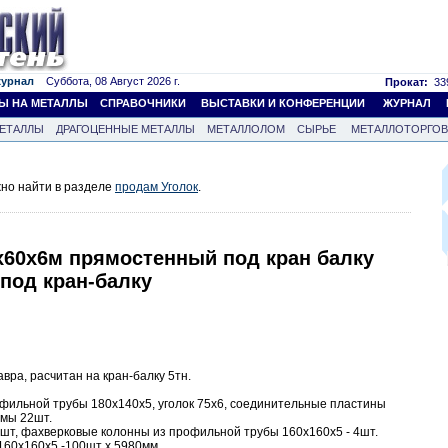
журнал
Суббота, 08 Август 2026 г.
Прокат:
339
Ы НА МЕТАЛЛЫ
СПРАВОЧНИКИ
ВЫСТАВКИ И КОНФЕРЕНЦИИ
ЖУРНАЛ
ЕТАЛЛЫ
ДРАГОЦЕННЫЕ МЕТАЛЛЫ
МЕТАЛЛОЛОМ
СЫРЬЕ
МЕТАЛЛОТОРГО
жно найти в разделе
продам Уголок
.
5х60х6м прямостенный под кран балку
 под кран-балку
вра, расчитан на кран-балку 5тн.
офильной трубы 180х140х5, уголок 75х6, соединительные пластины
рмы 22шт.
2шт, фахверковые колонны из профильной трубы 160х160х5 - 4шт.
160х160х5 -100шт х 5980мм.