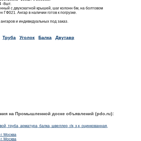
 -8шт.
нный с двухскатной крышей, шаг колонн 6м, на болтовом
 ГФ021. Ангар в наличии готов к погрузке.
ангаров и индивидуальных под заказ.
Труба
Уголок
Балка
Двутавр
ния на Промышленной доске объявлений (pdo.ru):
й, труба, арматура, балка, швеллер, г/к, х,к, оцинкованная,
г. Москва
г. Москва