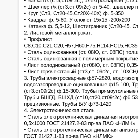
• Балка г/к (ст3,ст09г2с), электросварная (ст3,
• Швеллер г/к (ст3,ст 09г2с) от 5-40, швеллер 
• Круг (Ст3, Ст20-45,Ст20Х-40Х) ф. 5-350
• Квадрат ф. 5-80, Уголок от 15х15 -200х200
• Катанка ф. 5,5-12, Шестигранник (Ст20-45, С
2. Листовой металлопрокат:
• Профлист
С8,С10,С21,С20,Н57,Н60,Н75,Н114,НС15,НС3
• Сталь оцинкованная (ст. 08Ю, ст. 08ПС) тол
• Сталь оцинкованная с полимерным покрытие
• Лист холоднокатаный (ст08Ю, ст. 08ПС) 0,35
• Лист горячекатаный (ст3,ст. 09г2с, ст. 10ХС
3. Трубы электросварные ф57-2820, водогазо
водогазопроводные оцинкованные ф15-100, Т
(ст3,ст09г2с) ф.15-300, Трубы прямоугольные (
Трубы БШГД, БШХД (ст10,ст20,ст09г2с) ф6-53
прецизионные, Трубы Б/У ф73-1420
4. Электротехническая сталь
• Сталь электротехническая динамная изотропн
0,5х1000 ГОСТ 21427.2-83 пр-ва ПАО «НЛМК»
• Сталь электротехническая динамная анизотро
ГОСТ 21427.1-83 пр-ва ПАО «НЛМК»