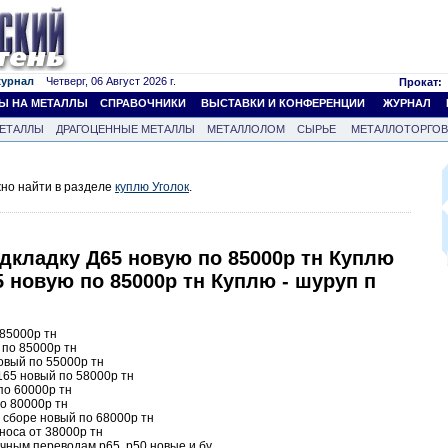
журнал
Четверг, 06 Август 2026 г.
Прокат:
Ы НА МЕТАЛЛЫ
СПРАВОЧНИКИ
ВЫСТАВКИ И КОНФЕРЕНЦИИ
ЖУРНАЛ
ЕТАЛЛЫ
ДРАГОЦЕННЫЕ МЕТАЛЛЫ
МЕТАЛЛОЛОМ
СЫРЬЕ
МЕТАЛЛОТОРГО
жно найти в разделе
куплю Уголок
.
одкладку Д65 новую по 85000р тн Куплю
5 новую по 85000р тн Куплю - шуруп п
 85000р тн
 по 85000р тн
овый по 55000р тн
165 новый по 58000р тн
по 60000р тн
по 80000р тн
 сборе новый по 68000р тн
зноса от 38000р тн
чным переводам р65, р50 новые и бу