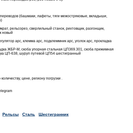
 переводов (башмаки, лафеты, тяги межостряковые, вкладыши,
ы)
мкрат, рельсорез, сверлильный станок, рихтовщик, разгонщик,
к новый
улятор арс, клемма арс, подклеммник арс, уголок арс, прокладка
адка ЖБР-М, скоба упорная стальная ЦП369.301, скоба прижимная
дка ЦП-638, шуруп путевой ЦП54 шестигранный
оличеству, цене, региону погрузки .
elegram
Рельсы
Сталь
Шестигранник