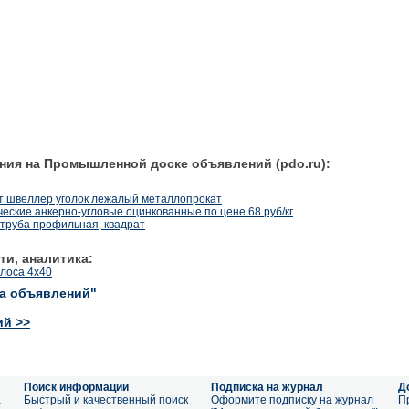
ния на Промышленной доске объявлений (pdo.ru):
ст швеллер уголок лежалый металлопрокат
ские анкерно-угловые оцинкованные по цене 68 руб/кг
к, труба профильная, квадрат
ти, аналитика:
олоса 4х40
ка объявлений"
ий >>
Поиск информации
Подписка на журнал
Д
а
Быстрый и качественный поиск
Оформите подписку на журнал
П