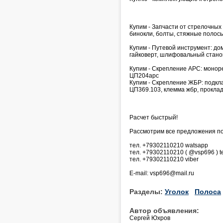
Купим - Запчасти от стрелочных
бинокли, болты, стяжные полос
Купим - Путевой инструмент: до
гайковерт, шлифовальный стано
Купим - Скрепление АРС: монорег
ЦП204арс
Купим - Скрепление ЖБР: подкл
ЦП369.103, клемма жбр, прокла
Расчет быстрый!
Рассмотрим все предложения по к
тел. +79302110210 watsapp
тел. +79302110210 ( @vsp696 ) t
тел. +79302110210 viber
E-mail: vsp696@mail.ru
Разделы:
Уголок
Полоса
Автор объявления:
Сергей Юхров