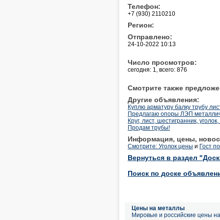
Телефон:
+7 (930) 2110210
Регион:
Отправлено:
24-10-2022 10:13
Число просмотров:
сегодня: 1, всего: 876
Смотрите также предложе
Другие объявления:
Куплю арматуру балку трубу ли
Предлагаю опоры ЛЭП металличе
Круг, лист, шестигранник, уголо
Продам трубы!
Информация, цены, новос
Смотрите: Уголок цены
и
Гост п
Вернуться в раздел "Дос
Поиск по доске объявлен
Цены на металлы
Мировые и российские цены н