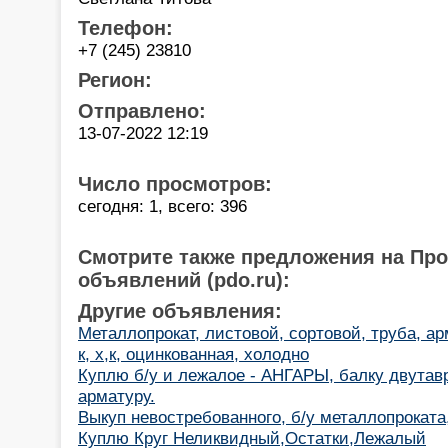
Телефон:
+7 (245) 23810
Регион:
Отправлено:
13-07-2022 12:19
Число просмотров:
сегодня: 1, всего: 396
Смотрите также предложения на Пр
объявлений (pdo.ru):
Другие объявления:
Металлопрокат, листовой, сортовой, труба, ар
к, х,к, оцинкованная, холодно
Куплю б/у и лежалое - АНГАРЫ, балку двутавр
арматуру.
Выкуп невостребованного, б/у металлопрокат
Куплю Круг Неликвидный,Остатки,Лежалый