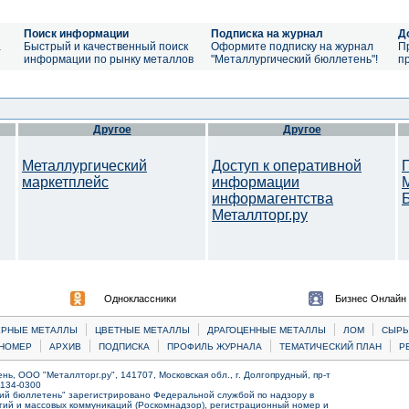
Поиск информации
Подписка на журнал
Д
а
Быстрый и качественный поиск
Оформите подписку на журнал
П
информации по рынку металлов
"Металлургический бюллетень"!
п
Другое
Другое
Металлургический
Доступ к оперативной
маркетплейс
информации
информагентства
Металлторг.ру
Одноклассники
Бизнес Онлайн
|
|
|
|
ЕРНЫЕ МЕТАЛЛЫ
ЦВЕТНЫЕ МЕТАЛЛЫ
ДРАГОЦЕННЫЕ МЕТАЛЛЫ
ЛОМ
CЫРЬ
|
|
|
|
|
НОМЕР
АРХИВ
ПОДПИСКА
ПРОФИЛЬ ЖУРНАЛА
ТЕМАТИЧЕСКИЙ ПЛАН
Р
ь, ООО "Металлторг.ру", 141707, Московская обл., г. Долгопрудный, пр-т
) 134-0300
ий бюллетень" зарегистрировано Федеральной службой по надзору в
ий и массовых коммуникаций (Роскомнадзор), регистрационный номер и