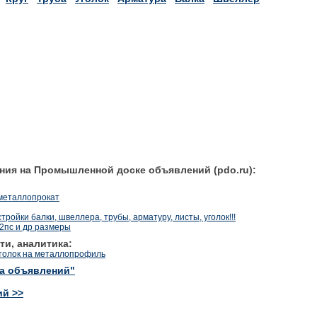
ния на Промышленной доске объявлений (pdo.ru):
металлопрокат
стройки балки, швеллера, трубы, арматуру, листы, уголок!!!
2пс и др размеры
ти, аналитика:
толок на металлопрофиль
ка объявлений"
ий >>