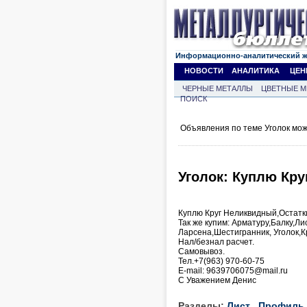
Информационно-аналитический 
НОВОСТИ
АНАЛИТИКА
ЦЕН
ЧЕРНЫЕ МЕТАЛЛЫ
ЦВЕТНЫЕ М
ПОИСК
Объявления по теме Уголок мо
Уголок: Куплю Кр
Куплю Круг Неликвидный,Остатк
Так же купим: Арматуру,Балку,Л
Ларсена,Шестигранник, Уголок,К
Нал/безнал расчет.
Самовывоз.
Тел.+7(963) 970-60-75
Е-mail: 9639706075@mail.ru
С Уважением Денис
Разделы:
Лист
Профиль