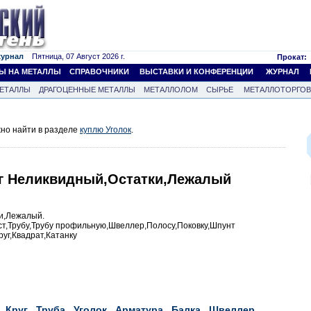
журнал
Пятница, 07 Август 2026 г.
Прокат:
Ы НА МЕТАЛЛЫ
СПРАВОЧНИКИ
ВЫСТАВКИ И КОНФЕРЕНЦИИ
ЖУРНАЛ
ЕТАЛЛЫ
ДРАГОЦЕННЫЕ МЕТАЛЛЫ
МЕТАЛЛОЛОМ
СЫРЬЕ
МЕТАЛЛОТОРГО
жно найти в разделе
куплю Уголок
.
уг Неликвидный,Остатки,Лежалый
и,Лежалый.
ист,Трубу,Трубу профильную,Швеллер,Полосу,Поковку,Шпунт
руг,Квадрат,Катанку
Круг
Труба
Уголок
Арматура
Балка
Швеллер