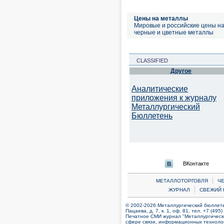
Цены на металлы
Мировые и российские цены н
черные и цветные металлы
CLASSIFIED
Другое
Аналитические
приложения к журналу
Металлургический
Бюллетень
ВКонтакте
|
МЕТАЛЛОТОРГОВЛЯ
Ч
|
ЖУРНАЛ
СВЕЖИЙ 
© 2002-2026 Металлургический бюллетен
Пацаева, д. 7, к. 1, оф. 81, тел. +7 (495
Печатное СМИ журнал "Металлургическ
сфере связи, информационных технолог