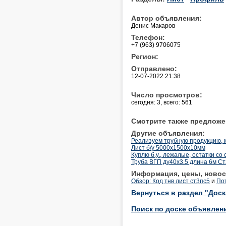
Автор объявления:
Денис Макаров
Телефон:
+7 (963) 9706075
Регион:
Отправлено:
12-07-2022 21:38
Число просмотров:
сегодня: 3, всего: 561
Смотрите также предложе
Другие объявления:
Реализуем трубную продукцию, 
Лист б/у 5000х1500х10мм
Куплю б.у., лежалые, остатки со 
Труба ВГП ду40х3.5 длина 6м Ст
Информация, цены, новос
Обзор: Код тнв лист ст3пс5
и
По
Вернуться в раздел "Дос
Поиск по доске объявлен