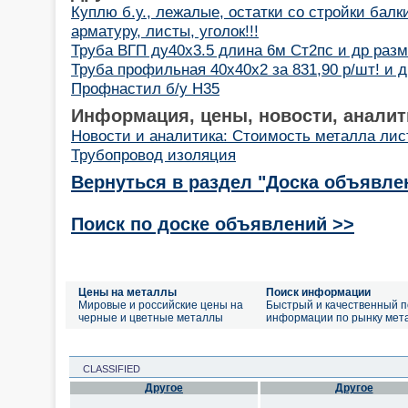
Куплю б.у., лежалые, остатки со стройки балк
арматуру, листы, уголок!!!
Труба ВГП ду40х3.5 длина 6м Ст2пс и др раз
Труба профильная 40х40х2 за 831,90 р/шт! и 
Профнастил б/у Н35
Информация, цены, новости, аналит
Новости и аналитика: Стоимость металла лис
Трубопровод изоляция
Вернуться в раздел "Доска объявле
Поиск по доске объявлений >>
Цены на металлы
Поиск информации
Мировые и российские цены на
Быстрый и качественный п
черные и цветные металлы
информации по рынку мет
CLASSIFIED
Другое
Другое