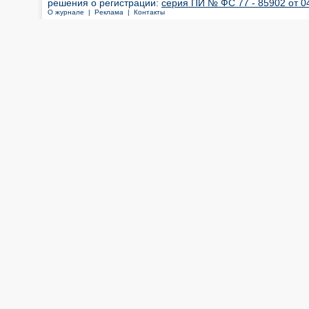
решения о регистрации:
серия ПИ № ФС 77 - 85902 от 04
О журнале |
Реклама |
Контакты