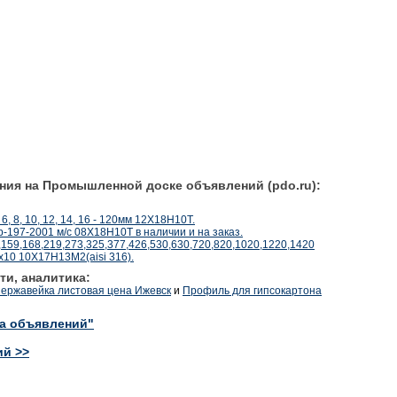
ния на Промышленной доске объявлений (pdo.ru):
 6, 8, 10, 12, 14, 16 - 120мм 12Х18Н10Т.
197-2001 м/с 08Х18Н10Т в наличии и на заказ.
,159,168,219,273,325,377,426,530,630,720,820,1020,1220,1420
х10 10Х17Н13М2(aisi 316).
ти, аналитика:
ержавейка листовая цена Ижевск
и
Профиль для гипсокартона
ка объявлений"
ий >>