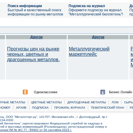
Поиск информации
Подписка на журнал
Д
а
Быстрый и качественный поиск
Оформите подписку на журнал
П
информации по рынку металлов
"Металлургический бюллетень"!
п
Другое
Другое
Прогнозы цен на рынке
Металлургический
черных, цветных и
маркетплейс
драгоценных металлов.
M
Одноклассники
Бизнес Онлайн
|
|
|
|
ЕРНЫЕ МЕТАЛЛЫ
ЦВЕТНЫЕ МЕТАЛЛЫ
ДРАГОЦЕННЫЕ МЕТАЛЛЫ
ЛОМ
CЫРЬ
|
|
|
|
|
НОМЕР
АРХИВ
ПОДПИСКА
ПРОФИЛЬ ЖУРНАЛА
ТЕМАТИЧЕСКИЙ ПЛАН
Р
ь, ООО "Металлторг.ру", 141707, Московская обл., г. Долгопрудный, пр-т
) 134-0300
ий бюллетень" зарегистрировано Федеральной службой по надзору в
ий и массовых коммуникаций (Роскомнадзор), регистрационный номер и
серия ПИ № ФС 77 - 85902 от 04 сентября 2023 г.