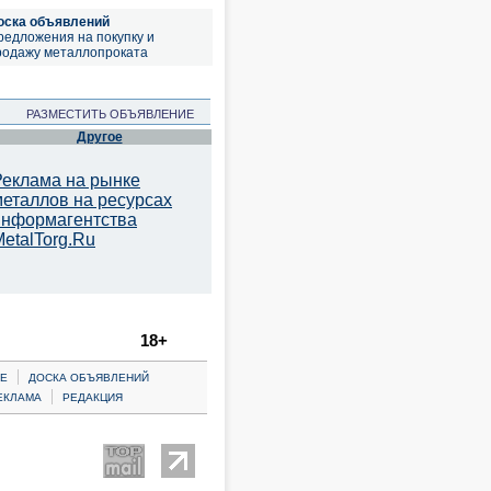
оска объявлений
редложения на покупку и
родажу металлопроката
РАЗМЕСТИТЬ ОБЪЯВЛЕНИЕ
Другое
Реклама на рынке
металлов на ресурсах
информагентства
etalTorg.Ru
18+
|
Е
ДОСКА ОБЪЯВЛЕНИЙ
|
ЕКЛАМА
РЕДАКЦИЯ