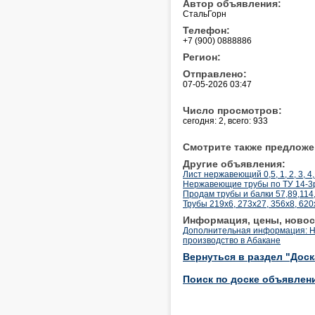
Автор объявления:
СтальГорн
Телефон:
+7 (900) 0888886
Регион:
Отправлено:
07-05-2026 03:47
Число просмотров:
сегодня: 2, всего: 933
Смотрите также предложе
Другие объявления:
Лист нержавеющий 0,5, 1, 2, 3, 4,
Нержавеющие трубы по ТУ 14-3р-
Продам трубы и балки 57,89,114
Трубы 219х6, 273х27, 356х8, 620
Информация, цены, новос
Дополнительная информация: Н
производство в Абакане
Вернуться в раздел "Дос
Поиск по доске объявлен