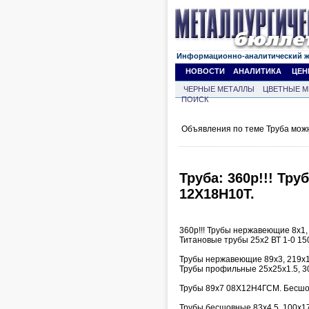
Информационно-аналитический 
НОВОСТИ
АНАЛИТИКА
ЦЕН
ЧЕРНЫЕ МЕТАЛЛЫ
ЦВЕТНЫЕ М
ПОИСК
Объявления по теме Труба мож
Труба: 360р!!! Тр
12Х18Н10Т.
360р!!! Трубы нержавеющие 8х1, 
Титановые трубы 25х2 ВТ 1-0 150
Трубы нержавеющие 89х3, 219х1
Трубы профильные 25х25х1.5, 3
Трубы 89х7 08Х12Н4ГСМ. Бесшовн
Трубы бесшовные 83х4,5, 100х1