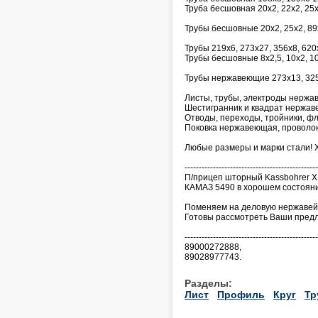
Труба бесшовная 20х2, 22х2, 25
Трубы бесшовные 20х2, 25х2, 89
Трубы 219х6, 273х27, 356х8, 620
Трубы бесшовные 8х2,5, 10х2, 10
Трубы нержавеющие 273х13, 325х
Листы, трубы, электроды нержав
Шестигранник и квадрат нержа
Отводы, переходы, тройники, фл
Поковка нержавеющая, проволок
Любые размеры и марки стали! 
-----------------------------------------------
П/прицеп шторный Kassbohrer XS
КАМАЗ 5490 в хорошем состоянии
Поменяем на деловую нержавей
Готовы рассмотреть Ваши пред
-----------------------------------------------
89000272888,
89028977743.
Разделы:
Лист
Профиль
Круг
Тр