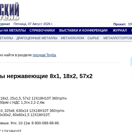
журнал
Пятница, 07 Август 2026 г.
Прокат:
339
Ы НА МЕТАЛЛЫ
СПРАВОЧНИКИ
ВЫСТАВКИ И КОНФЕРЕНЦИИ
ЖУРНАЛ
ЕТАЛЛЫ
ДРАГОЦЕННЫЕ МЕТАЛЛЫ
МЕТАЛЛОЛОМ
СЫРЬЕ
МЕТАЛЛОТОРГО
но найти в разделе
продам Труба
.
убы нержавеющие 8х1, 18х2, 57х2
18х2, 25х1,5, 57х2 12Х18Н10Т 360тр/тн.
0р/кг с НДС 1,3тн 2,2-2,4м.
0, 325х8, 630х14 12Х18Н10Т 360тр/тн.
0х30х2, 60х60х1,5 12Х18Н10Т.
ые. 9тн. 10-11м. 8-900-088-88-86.
7 12Х18Н10Т.