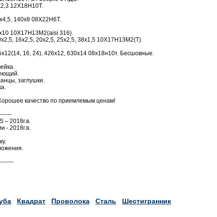
х2,3 12Х18Н10Т.
х4,5, 140х8 08Х22Н6Т.
х10 10Х17Н13М2(aisi 316).
х2,5, 16х2,5, 20х2,5, 25х2,5, 38х1,5 10Х17Н13М2(Т).
12(14, 16, 24), 426х12, 630х14 08х18н10т. Бесшовные.
ейка.
веющий.
анцы, заглушки.
а.
Хорошее качество по приемлемым ценам!
------
 – 2018г.в.
 - 2018г.в.
ку.
ложения.
-------
уба
Квадрат
Проволока
Сталь
Шестигранник