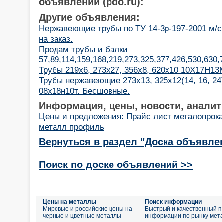
объявлений (pdo.ru):
Другие объявления:
Нержавеющие трубы по ТУ 14-3р-197-2001 м/с
на заказ.
Продам трубы и балки
57,89,114,159,168,219,273,325,377,426,530,630
Трубы 219х6, 273х27, 356х8, 620х10 10Х17Н13М
Трубы нержавеющие 273х13, 325х12(14, 16, 24)
08х18н10т. Бесшовные.
Информация, цены, новости, аналит
Цены и предложения: Прайс лист металопрок
металл профиль
Вернуться в раздел "Доска объявле
Поиск по доске объявлений >>
Цены на металлы
Поиск информации
Мировые и российские цены на
Быстрый и качественный п
черные и цветные металлы
информации по рынку мет