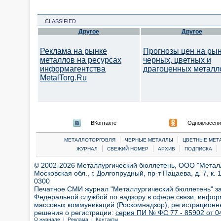
CLASSIFIED
Другое
Другое
Реклама на рынке
Прогнозы цен на ры
металлов на ресурсах
черных, цветных и
информагентства
драгоценных металл
MetalTorg.Ru
ВКонтакте
Одноклассни
|
|
МЕТАЛЛОТОРГОВЛЯ
ЧЕРНЫЕ МЕТАЛЛЫ
ЦВЕТНЫЕ МЕТ
|
|
|
|
ЖУРНАЛ
СВЕЖИЙ НОМЕР
АРХИВ
ПОДПИСКА
© 2002-2026 Металлургический бюллетень, ООО "Металлт
Московская обл., г. Долгопрудный, пр-т Пацаева, д. 7, к. 1
0300
Печатное СМИ журнал "Металлургический бюллетень" з
Федеральной службой по надзору в сфере связи, инфор
массовых коммуникаций (Роскомнадзор), регистрационн
решения о регистрации:
серия ПИ № ФС 77 - 85902 от 04
О журнале |
Реклама |
Контакты