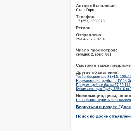
Автор объявления:
СтальГорн
Телефон:
+7 (351) 2398078
Регион:
Отправлено:
25-04-2026 04:04
Число просмотров:
сегодня: 2, всего: 881
Смотрите также предложе
Другие объявления:
Трубы бесшовные 83х4,5, 100х1
Нержавеющие трубы по ТУ 14-3р-
Продам трубы и балки 57,89,114
Купим лежалую Трубу 325х10 ст20 
Информация, цены, новос
Цены рынка: Купить лист аллюм
Вернуться в раздел "Дос
Поиск по доске объявлен