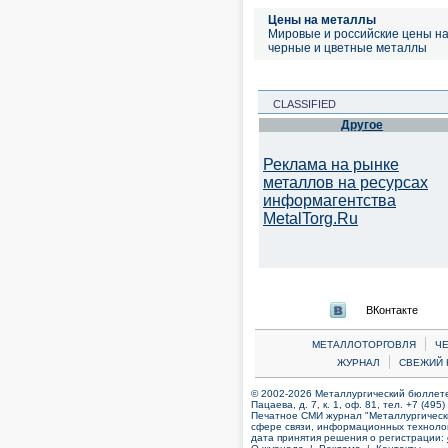
Цены на металлы
Мировые и российские цены н
черные и цветные металлы
CLASSIFIED
Другое
Реклама на рынке
металлов на ресурсах
информагентства
MetalTorg.Ru
ВКонтакте
|
МЕТАЛЛОТОРГОВЛЯ
Ч
|
ЖУРНАЛ
СВЕЖИЙ 
© 2002-2026 Металлургический бюллетен
Пацаева, д. 7, к. 1, оф. 81, тел. +7 (495
Печатное СМИ журнал "Металлургическ
сфере связи, информационных технолог
дата принятия решения о регистрации: