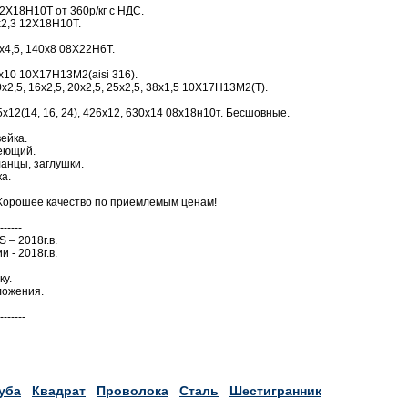
2Х18Н10Т от 360р/кг с НДС.
х2,3 12Х18Н10Т.
х4,5, 140х8 08Х22Н6Т.
х10 10Х17Н13М2(aisi 316).
х2,5, 16х2,5, 20х2,5, 25х2,5, 38х1,5 10Х17Н13М2(Т).
12(14, 16, 24), 426х12, 630х14 08х18н10т. Бесшовные.
ейка.
веющий.
анцы, заглушки.
а.
Хорошее качество по приемлемым ценам!
------
 – 2018г.в.
 - 2018г.в.
ку.
ложения.
-------
уба
Квадрат
Проволока
Сталь
Шестигранник