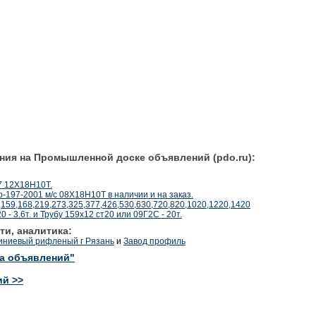
ния на Промышленной доске объявлений (pdo.ru):
7 12Х18Н10Т.
197-2001 м/с 08Х18Н10Т в наличии и на заказ.
,159,168,219,273,325,377,426,530,630,720,820,1020,1220,1420
- 3.6т. и Трубу 159х12 ст20 или 09Г2С - 20т.
ти, аналитика:
иниевый рифленый г Рязань
и
Завод профиль
ка объявлений"
ий >>