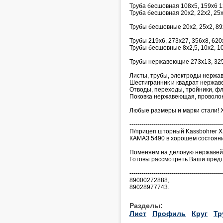
Труба бесшовная 108х5, 159х6 1
Труба бесшовная 20х2, 22х2, 25
Трубы бесшовные 20х2, 25х2, 89
Трубы 219х6, 273х27, 356х8, 620
Трубы бесшовные 8х2,5, 10х2, 10
Трубы нержавеющие 273х13, 325х
Листы, трубы, электроды нержав
Шестигранник и квадрат нержа
Отводы, переходы, тройники, фл
Поковка нержавеющая, проволок
Любые размеры и марки стали! 
-----------------------------------------------
П/прицеп шторный Kassbohrer XS
КАМАЗ 5490 в хорошем состоянии
Поменяем на деловую нержавей
Готовы рассмотреть Ваши пред
-----------------------------------------------
89000272888,
89028977743.
Разделы:
Лист
Профиль
Круг
Тр