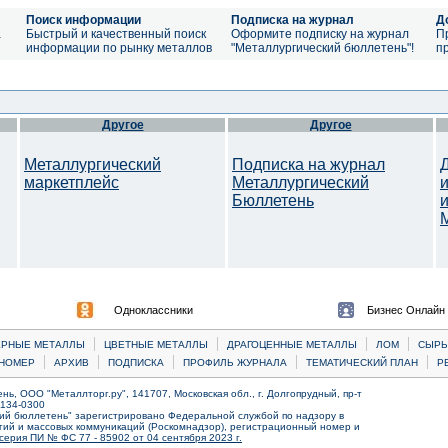
Поиск информации
Подписка на журнал
Д
а
Быстрый и качественный поиск
Оформите подписку на журнал
П
информации по рынку металлов
"Металлургический бюллетень"!
п
Другое
Другое
Металлургический
Подписка на журнал
маркетплейс
Металлургический
Бюллетень
Одноклассники
Бизнес Онлайн
|
|
|
|
ЕРНЫЕ МЕТАЛЛЫ
ЦВЕТНЫЕ МЕТАЛЛЫ
ДРАГОЦЕННЫЕ МЕТАЛЛЫ
ЛОМ
CЫРЬ
|
|
|
|
|
НОМЕР
АРХИВ
ПОДПИСКА
ПРОФИЛЬ ЖУРНАЛА
ТЕМАТИЧЕСКИЙ ПЛАН
Р
ь, ООО "Металлторг.ру", 141707, Московская обл., г. Долгопрудный, пр-т
) 134-0300
ий бюллетень" зарегистрировано Федеральной службой по надзору в
ий и массовых коммуникаций (Роскомнадзор), регистрационный номер и
серия ПИ № ФС 77 - 85902 от 04 сентября 2023 г.