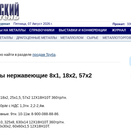
журнал
Пятница, 07 Август 2026 г.
Прокат:
339
Ы НА МЕТАЛЛЫ
СПРАВОЧНИКИ
ВЫСТАВКИ И КОНФЕРЕНЦИИ
ЖУРНАЛ
ЕТАЛЛЫ
ДРАГОЦЕННЫЕ МЕТАЛЛЫ
МЕТАЛЛОЛОМ
СЫРЬЕ
МЕТАЛЛОТОРГО
но найти в разделе
продам Труба
.
убы нержавеющие 8х1, 18х2, 57х2
18х2, 25х1,5, 57х2 12Х18Н10Т 360тр/тн.
р/кг с НДС 1,3тн. 2,2-2,4м.
ые. 9тн. 10-11м. 8-900-088-88-86.
0, 325х8, 630х14 12Х18Н10Т 360тр/тн.
0х30х2, 60х60х1,5 12Х18Н10Т.