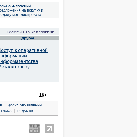
оска объявлений
редложения на покупку и
родажу металлопроката
РАЗМЕСТИТЬ ОБЪЯВЛЕНИЕ
Другое
Доступ к оперативной
информации
информагентства
Металлторг.ру
18+
|
Е
ДОСКА ОБЪЯВЛЕНИЙ
|
ЕКЛАМА
РЕДАКЦИЯ