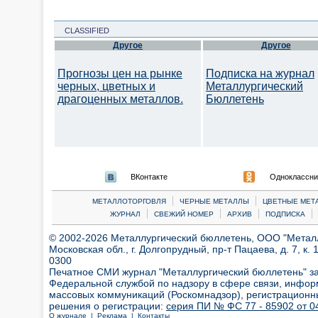
CLASSIFIED
Другое
Другое
Прогнозы цен на рынке
Подписка на журнал
черных, цветных и
Металлургический
драгоценных металлов.
Бюллетень
ВКонтакте
Одноклассни
|
|
МЕТАЛЛОТОРГОВЛЯ
ЧЕРНЫЕ МЕТАЛЛЫ
ЦВЕТНЫЕ МЕТ
|
|
|
|
ЖУРНАЛ
СВЕЖИЙ НОМЕР
АРХИВ
ПОДПИСКА
© 2002-2026 Металлургический бюллетень, ООО "Металлт
Московская обл., г. Долгопрудный, пр-т Пацаева, д. 7, к. 1
0300
Печатное СМИ журнал "Металлургический бюллетень" з
Федеральной службой по надзору в сфере связи, инфор
массовых коммуникаций (Роскомнадзор), регистрационн
решения о регистрации:
серия ПИ № ФС 77 - 85902 от 04
О журнале |
Реклама |
Контакты