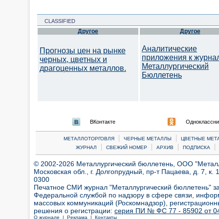
CLASSIFIED
Другое
Другое
Аналитические
Прогнозы цен на рынке
приложения к журна
черных, цветных и
Металлургический
драгоценных металлов.
Бюллетень
ВКонтакте
Одноклассни
|
|
МЕТАЛЛОТОРГОВЛЯ
ЧЕРНЫЕ МЕТАЛЛЫ
ЦВЕТНЫЕ МЕТ
|
|
|
|
ЖУРНАЛ
СВЕЖИЙ НОМЕР
АРХИВ
ПОДПИСКА
© 2002-2026 Металлургический бюллетень, ООО "Металлт
Московская обл., г. Долгопрудный, пр-т Пацаева, д. 7, к. 1
0300
Печатное СМИ журнал "Металлургический бюллетень" з
Федеральной службой по надзору в сфере связи, инфор
массовых коммуникаций (Роскомнадзор), регистрационн
решения о регистрации:
серия ПИ № ФС 77 - 85902 от 04
О журнале |
Реклама |
Контакты