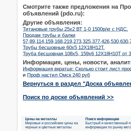
Смотрите также предложения на Пр
объявлений (pdo.ru):
Другие объявления:
Титановые трубы 25х2 ВТ 1-0 1500р/кг с НДС.
Продам трубы и балки
57,89,114,159,168,219,273,325,377,426,530,630
Трубы бесшовные 60х5 12Х18Н12Т.
Труба бесшовная 108х5, 159х6 12Х18Н10Т от 3
Информация, цены, новости, аналит
Информация вкратце: Сколько стоит лист про
и
Проф настил Омск 240 руб
Вернуться в раздел "Доска объявле
Поиск по доске объявлений >>
Цены на металлы
Поиск информации
Мировые и российские цены на
Быстрый и качественный п
черные и цветные металлы
информации по рынку мет