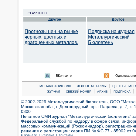
CLASSIFIED
Другое
Другое
Прогнозы цен на рынке
Подписка на журнал
черных, цветных и
Металлургический
драгоценных металлов.
Бюллетень
ВКонтакте
Одноклассни
|
|
МЕТАЛЛОТОРГОВЛЯ
ЧЕРНЫЕ МЕТАЛЛЫ
ЦВЕТНЫЕ МЕТ
|
|
|
|
ЖУРНАЛ
СВЕЖИЙ НОМЕР
АРХИВ
ПОДПИСКА
© 2002-2026 Металлургический бюллетень, ООО "Металлт
Московская обл., г. Долгопрудный, пр-т Пацаева, д. 7, к. 1
0300
Печатное СМИ журнал "Металлургический бюллетень" з
Федеральной службой по надзору в сфере связи, инфор
массовых коммуникаций (Роскомнадзор), регистрационн
решения о регистрации:
серия ПИ № ФС 77 - 85902 от 04
О журнале |
Реклама |
Контакты