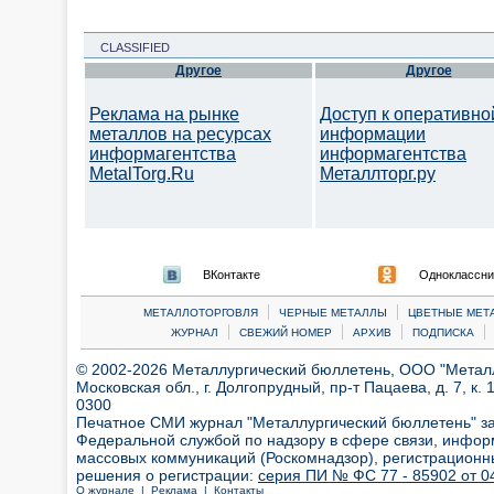
CLASSIFIED
Другое
Другое
Реклама на рынке
Доступ к оперативно
металлов на ресурсах
информации
информагентства
информагентства
MetalTorg.Ru
Металлторг.ру
ВКонтакте
Одноклассни
|
|
МЕТАЛЛОТОРГОВЛЯ
ЧЕРНЫЕ МЕТАЛЛЫ
ЦВЕТНЫЕ МЕТ
|
|
|
|
ЖУРНАЛ
СВЕЖИЙ НОМЕР
АРХИВ
ПОДПИСКА
© 2002-2026 Металлургический бюллетень, ООО "Металлт
Московская обл., г. Долгопрудный, пр-т Пацаева, д. 7, к. 1
0300
Печатное СМИ журнал "Металлургический бюллетень" з
Федеральной службой по надзору в сфере связи, инфор
массовых коммуникаций (Роскомнадзор), регистрационн
решения о регистрации:
серия ПИ № ФС 77 - 85902 от 04
О журнале |
Реклама |
Контакты