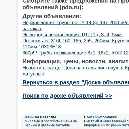
Смотрите также предложения на Пр
объявлений (pdo.ru):
Другие объявления:
Нержавеющие трубы по ТУ 14-3р-197-2001 м/с
на заказ.
Электроды нержавеющие ЦЛ-11 д.3, 4, 5мм.
Поковки aisi 316L 160, 185, 255, 260мм. Круги 
120мм 10Х23Н18.
360р!!! Трубы нержавеющие 8х1, 18х2, 57х2 1
Информация, цены, новости, аналит
Новости вкратце: Цена на сталь листовую в К
латунные
Вернуться в раздел "Доска объявле
Поиск по доске объявлений >>
Цены на металлы
Поиск информации
Мировые и российские цены на
Быстрый и качественный п
черные и цветные металлы
информации по рынку мет