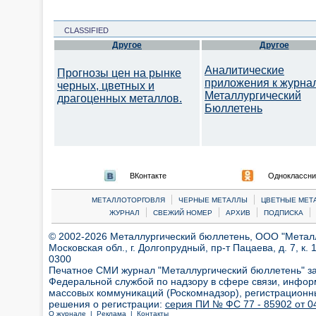
CLASSIFIED
Другое
Другое
Аналитические
Прогнозы цен на рынке
приложения к журна
черных, цветных и
Металлургический
драгоценных металлов.
Бюллетень
ВКонтакте
Одноклассни
|
|
МЕТАЛЛОТОРГОВЛЯ
ЧЕРНЫЕ МЕТАЛЛЫ
ЦВЕТНЫЕ МЕТ
|
|
|
|
ЖУРНАЛ
СВЕЖИЙ НОМЕР
АРХИВ
ПОДПИСКА
© 2002-2026 Металлургический бюллетень, ООО "Металлт
Московская обл., г. Долгопрудный, пр-т Пацаева, д. 7, к. 1
0300
Печатное СМИ журнал "Металлургический бюллетень" з
Федеральной службой по надзору в сфере связи, инфор
массовых коммуникаций (Роскомнадзор), регистрационн
решения о регистрации:
серия ПИ № ФС 77 - 85902 от 04
О журнале |
Реклама |
Контакты