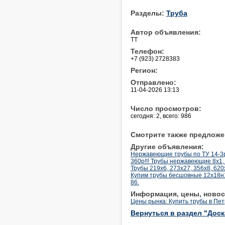
Разделы:
Труба
Автор объявления:
ТТ
Телефон:
+7 (923) 2728383
Регион:
Отправлено:
11-04-2026 13:13
Число просмотров:
сегодня: 2, всего: 986
Смотрите также предложе
Другие объявления:
Нержавеющие трубы по ТУ 14-3р-
360р!!! Трубы нержавеющие 8х1, 
Трубы 219х6, 273х27, 356х8, 620
Купим трубы бесшовные 12х18н1
86.
Информация, цены, новос
Цены рынка: Купить трубы в Пе
Вернуться в раздел "Дос