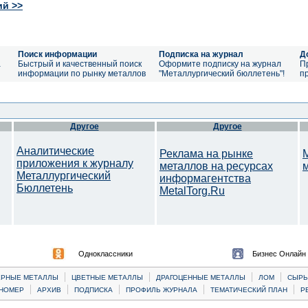
ий >>
Поиск информации
Подписка на журнал
Д
а
Быстрый и качественный поиск
Оформите подписку на журнал
П
информации по рынку металлов
"Металлургический бюллетень"!
п
Другое
Другое
Аналитические
Реклама на рынке
приложения к журналу
металлов на ресурсах
Металлургический
информагентства
Бюллетень
MetalTorg.Ru
Одноклассники
Бизнес Онлайн
|
|
|
|
ЕРНЫЕ МЕТАЛЛЫ
ЦВЕТНЫЕ МЕТАЛЛЫ
ДРАГОЦЕННЫЕ МЕТАЛЛЫ
ЛОМ
CЫРЬ
|
|
|
|
|
НОМЕР
АРХИВ
ПОДПИСКА
ПРОФИЛЬ ЖУРНАЛА
ТЕМАТИЧЕСКИЙ ПЛАН
Р