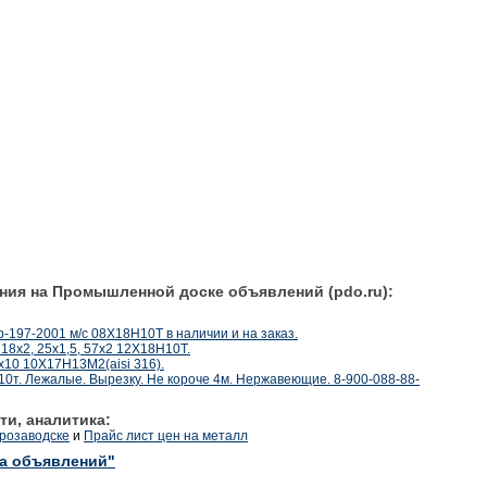
ния на Промышленной доске объявлений (pdo.ru):
197-2001 м/с 08Х18Н10Т в наличии и на заказ.
18х2, 25х1,5, 57х2 12Х18Н10Т.
х10 10Х17Н13М2(aisi 316).
0т. Лежалые. Вырезку. Не короче 4м. Нержавеющие. 8-900-088-88-
ти, аналитика:
трозаводске
и
Прайс лист цен на металл
ка объявлений"