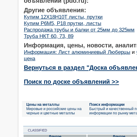
объявлений (pdo.ru):
Другие объявления:
Купим 12Х18Н10Т листы, прутки
Купим Р6М5, Р18 прутки, листы
Распродажа трубы и балки от 25мм до 325мм
Труба НКТ 60, 73, 89
Информация, цены, новости, аналит
Информация: Лист алюминиевый Люберцы
и
цена
Вернуться в раздел "Доска объявле
Поиск по доске объявлений >>
Цены на металлы
Поиск информации
Мировые и российские цены на
Быстрый и качественный п
черные и цветные металлы
информации по рынку мет
CLASSIFIED
Другое
Другое