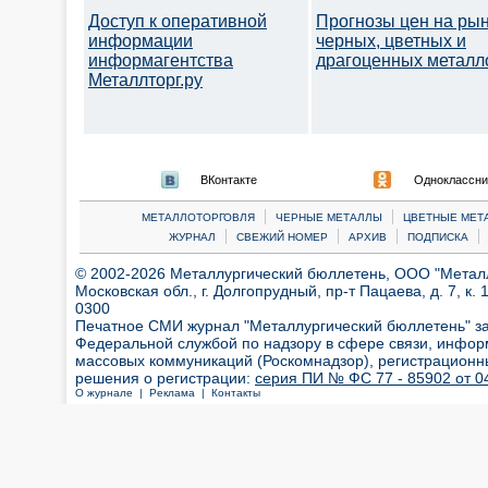
Доступ к оперативной
Прогнозы цен на ры
информации
черных, цветных и
информагентства
драгоценных металл
Металлторг.ру
ВКонтакте
Одноклассни
|
|
МЕТАЛЛОТОРГОВЛЯ
ЧЕРНЫЕ МЕТАЛЛЫ
ЦВЕТНЫЕ МЕТ
|
|
|
|
ЖУРНАЛ
СВЕЖИЙ НОМЕР
АРХИВ
ПОДПИСКА
© 2002-2026 Металлургический бюллетень, ООО "Металлт
Московская обл., г. Долгопрудный, пр-т Пацаева, д. 7, к. 1
0300
Печатное СМИ журнал "Металлургический бюллетень" з
Федеральной службой по надзору в сфере связи, инфор
массовых коммуникаций (Роскомнадзор), регистрационн
решения о регистрации:
серия ПИ № ФС 77 - 85902 от 04
О журнале |
Реклама |
Контакты