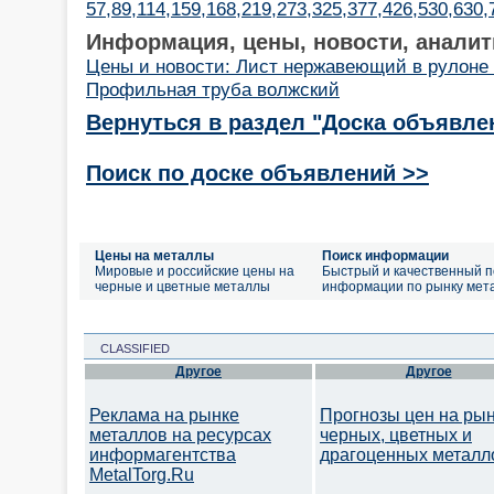
57,89,114,159,168,219,273,325,377,426,530,630
Информация, цены, новости, аналит
Цены и новости: Лист нержавеющий в рулоне
Профильная труба волжский
Вернуться в раздел "Доска объявле
Поиск по доске объявлений >>
Цены на металлы
Поиск информации
Мировые и российские цены на
Быстрый и качественный п
черные и цветные металлы
информации по рынку мет
CLASSIFIED
Другое
Другое
Реклама на рынке
Прогнозы цен на ры
металлов на ресурсах
черных, цветных и
информагентства
драгоценных металл
MetalTorg.Ru