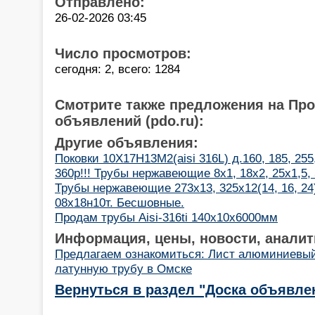
Отправлено:
26-02-2026 03:45
Число просмотров:
сегодня: 2, всего: 1284
Смотрите также предложения на Пр
объявлений (pdo.ru):
Другие объявления:
Поковки 10Х17Н13М2(aisi 316L) д.160, 185, 255
360р!!! Трубы нержавеющие 8х1, 18х2, 25х1,5,
Трубы нержавеющие 273х13, 325х12(14, 16, 24)
08х18н10т. Бесшовные.
Продам трубы Aisi-316ti 140х10х6000мм
Информация, цены, новости, аналит
Предлагаем ознакомиться: Лист алюминиевый
латунную трубу в Омске
Вернуться в раздел "Доска объявле