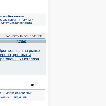
оска объявлений
редложения на покупку и
родажу металлопроката
РАЗМЕСТИТЬ ОБЪЯВЛЕНИЕ
Другое
Прогнозы цен на рынке
черных, цветных и
драгоценных металлов.
18+
|
Е
ДОСКА ОБЪЯВЛЕНИЙ
|
ЕКЛАМА
РЕДАКЦИЯ