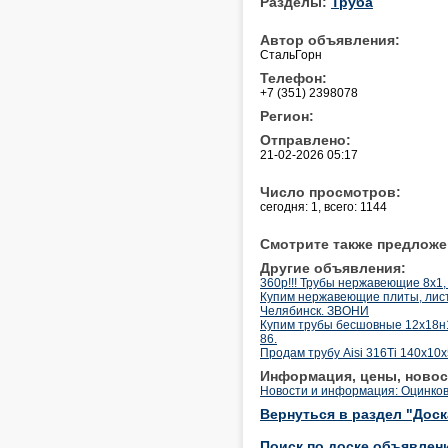
Разделы:
Труба
Автор объявления:
СтальГорн
Телефон:
+7 (351) 2398078
Регион:
Отправлено:
21-02-2026 05:17
Число просмотров:
сегодня: 1, всего: 1144
Смотрите также предложе
Другие объявления:
360р!!! Трубы нержавеющие 8х1, 
Купим нержавеющие плиты, лист
Челябинск. ЗВОНИ
Купим трубы бесшовные 12х18н1
86.
Продам трубу Aisi 316Ti 140x10
Информация, цены, новос
Новости и информация: Оцинко
Вернуться в раздел "Дос
Поиск по доске объявлен