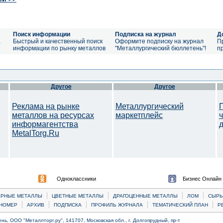
Поиск информации
Подписка на журнал
Д
а
Быстрый и качественный поиск
Оформите подписку на журнал
П
информации по рынку металлов
"Металлургический бюллетень"!
п
Другое
Другое
Реклама на рынке
Металлургический
металлов на ресурсах
маркетплейс
информагентства
MetalTorg.Ru
Одноклассники
Бизнес Онлайн
|
|
|
|
ЕРНЫЕ МЕТАЛЛЫ
ЦВЕТНЫЕ МЕТАЛЛЫ
ДРАГОЦЕННЫЕ МЕТАЛЛЫ
ЛОМ
CЫРЬ
|
|
|
|
|
НОМЕР
АРХИВ
ПОДПИСКА
ПРОФИЛЬ ЖУРНАЛА
ТЕМАТИЧЕСКИЙ ПЛАН
Р
ь, ООО "Металлторг.ру", 141707, Московская обл., г. Долгопрудный, пр-т