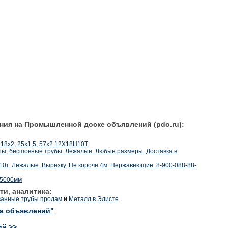
ния на Промышленной доске объявлений (pdo.ru):
18х2, 25х1,5, 57х2 12Х18Н10Т.
ы, бесшовные трубы. Лежалые. Любые размеры. Доставка в
0т. Лежалые. Вырезку. Не короче 4м. Нержавеющие. 8-900-088-88-
x5000мм
ти, аналитика:
ванные трубы продам
и
Металл в Элисте
ка объявлений"
ий >>