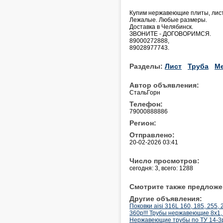
Купим нержавеющие плиты, лис
Лежалые. Любые размеры.
Доставка в Челябинск.
ЗВОНИТЕ - ДОГОВОРИМСЯ.
89000272888,
89028977743.
Разделы:
Лист
Труба
Ме
Автор объявления:
СтальГорн
Телефон:
79000888886
Регион:
Отправлено:
20-02-2026 03:41
Число просмотров:
сегодня: 3, всего: 1288
Смотрите также предложе
Другие объявления:
Поковки aisi 316L 160, 185, 255,
360р!!! Трубы нержавеющие 8х1, 
Нержавеющие трубы по ТУ 14-3р-