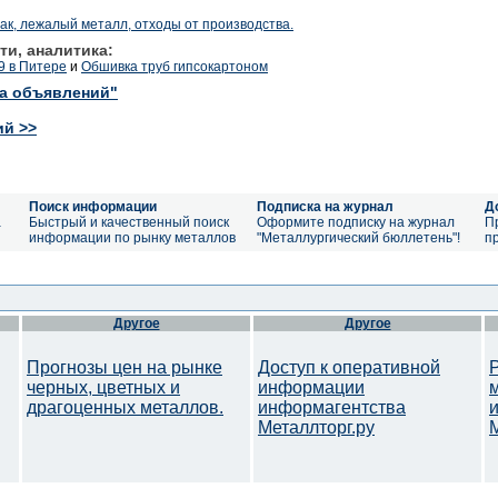
ак, лежалый металл, отходы от производства.
ти, аналитика:
9 в Питере
и
Обшивка труб гипсокартоном
ка объявлений"
ий >>
Поиск информации
Подписка на журнал
Д
а
Быстрый и качественный поиск
Оформите подписку на журнал
П
информации по рынку металлов
"Металлургический бюллетень"!
п
Другое
Другое
Прогнозы цен на рынке
Доступ к оперативной
черных, цветных и
информации
драгоценных металлов.
информагентства
Металлторг.ру
M