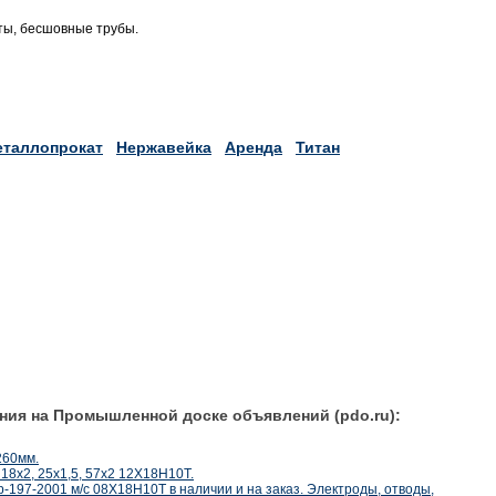
ты, бесшовные трубы.
таллопрокат
Нержавейка
Аренда
Титан
ния на Промышленной доске объявлений (pdo.ru):
 260мм.
18х2, 25х1,5, 57х2 12Х18Н10Т.
197-2001 м/с 08Х18Н10Т в наличии и на заказ. Электроды, отводы,