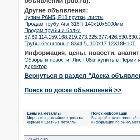
объявлений (pdo.ru):
Другие объявления:
Купим Р6М5, Р18 прутки, листы
Продам трубу Aisi 316Ti 140x10x5000мм
Продам трубы и балки
57,89,114,159,168,219,273,325,377,426,530,630
Трубы бесшовные 83х4,5, 100х17 12Х18Н10Т.
Информация, цены, новости, аналит
Обзоры и новости: Лист 08кп купить в Перми
директор
Вернуться в раздел "Доска объявле
Поиск по доске объявлений >>
Цены на металлы
Поиск информации
Мировые и российские цены на
Быстрый и качественный п
черные и цветные металлы
информации по рынку мет
CLASSIFIED