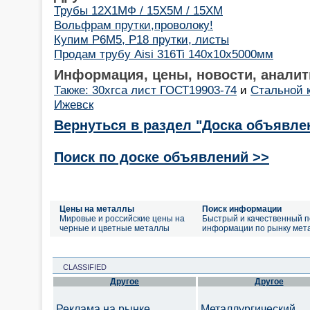
Трубы 12Х1МФ / 15Х5М / 15ХМ
Вольфрам прутки,проволоку!
Купим Р6М5, Р18 прутки, листы
Продам трубу Aisi 316Ti 140x10x5000мм
Информация, цены, новости, аналит
Также: 30хгса лист ГОСТ19903-74
и
Стальной к
Ижевск
Вернуться в раздел "Доска объявле
Поиск по доске объявлений >>
Цены на металлы
Поиск информации
Мировые и российские цены на
Быстрый и качественный п
черные и цветные металлы
информации по рынку мет
CLASSIFIED
Другое
Другое
Реклама на рынке
Металлургический