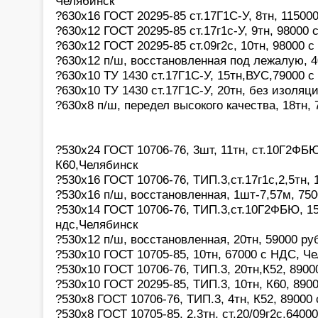
Челябинск
?630х16 ГОСТ 20295-85 ст.17Г1С-У, 8тн, 11500
?630х12 ГОСТ 20295-85 ст.17г1с-У, 9тн, 98000
?630х12 ГОСТ 20295-85 ст.09г2с, 10тн, 98000 
?630х12 п/ш, восстановленная под лежалую, 4
?630х10 ТУ 1430 ст.17Г1С-У, 15тн,ВУС,79000 с
?630х10 ТУ 1430 ст.17Г1С-У, 20тн, без изоляц
?630х8 п/ш, передел высокого качества, 18тн,
?530х24 ГОСТ 10706-76, 3шт, 11тн, ст.10Г2ФБЮ
К60,Челябинск
?530х16 ГОСТ 10706-76, ТИП.3,ст.17г1с,2,5тн,
?530х16 п/ш, восстановленная, 1шт-7,57м, 75
?530х14 ГОСТ 10706-76, ТИП.3,ст.10Г2ФБЮ, 15
ндс,Челябинск
?530х12 п/ш, восстановленная, 20тн, 59000 р
?530х10 ГОСТ 10705-85, 10тн, 67000 с НДС, Ч
?530х10 ГОСТ 10706-76, ТИП.3, 20тн,К52, 890
?530х10 ГОСТ 20295-85, ТИП.3, 10тн, К60, 89
?530х8 ГОСТ 10706-76, ТИП.3, 4тн, К52, 89000
?530х8 ГОСТ 10705-85, 2,3тн, ст.20/09г2с,6400