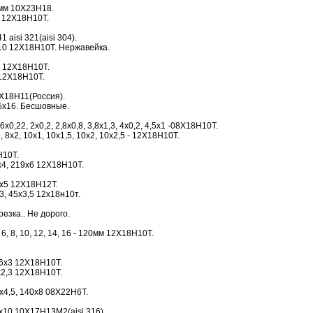
0мм 10Х23Н18.
0 12Х18Н10Т.
1 aisi 321(aisi 304).
10 12Х18Н10Т. Нержавейка.
 12Х18Н10Т.
12Х18Н10Т.
Х18Н11(Россия).
5х16. Бесшовные.
0,22, 2х0,2, 2,8х0,8, 3,8х1,3, 4х0,2, 4,5х1 -08Х18Н10Т.
 8х2, 10х1, 10х1,5, 10х2, 10х2,5 - 12Х18Н10Т.
Н10Т.
9х4, 219х6 12Х18Н10Т.
0х5 12Х18Н12Т.
х3, 45х3,5 12х18н10т.
езка.. Не дорого.
 6, 8, 10, 12, 14, 16 - 120мм 12Х18Н10Т.
16х3 12Х18Н10Т.
х2,3 12Х18Н10Т.
х4,5, 140х8 08Х22Н6Т.
х10 10Х17Н13М2(aisi 316).