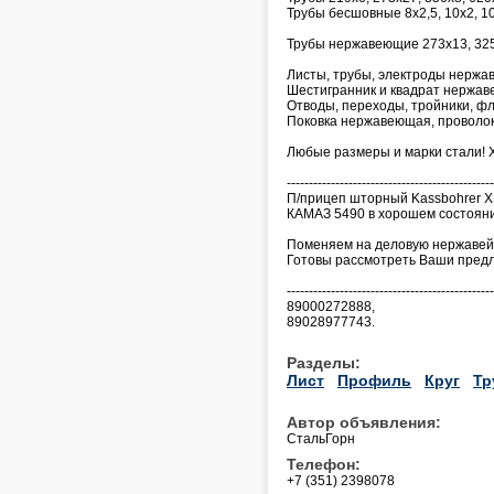
Трубы бесшовные 8х2,5, 10х2, 10
Трубы нержавеющие 273х13, 325х
Листы, трубы, электроды нержав
Шестигранник и квадрат нержа
Отводы, переходы, тройники, фл
Поковка нержавеющая, проволок
Любые размеры и марки стали! 
-----------------------------------------------
П/прицеп шторный Kassbohrer XS
КАМАЗ 5490 в хорошем состоянии
Поменяем на деловую нержавей
Готовы рассмотреть Ваши пред
-----------------------------------------------
89000272888,
89028977743.
Разделы:
Лист
Профиль
Круг
Тр
Автор объявления:
СтальГорн
Телефон:
+7 (351) 2398078