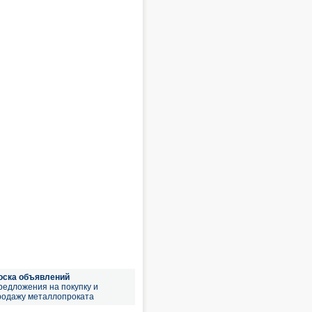
оска объявлений
редложения на покупку и
родажу металлопроката