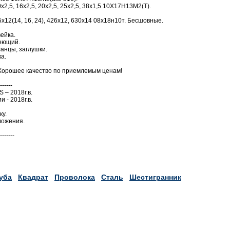
х2,5, 16х2,5, 20х2,5, 25х2,5, 38х1,5 10Х17Н13М2(Т).
12(14, 16, 24), 426х12, 630х14 08х18н10т. Бесшовные.
ейка.
веющий.
анцы, заглушки.
а.
Хорошее качество по приемлемым ценам!
------
 – 2018г.в.
 - 2018г.в.
ку.
ложения.
-------
уба
Квадрат
Проволока
Сталь
Шестигранник