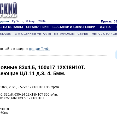
журнал
Суббота, 08 Август 2026 г.
Прокат:
33
Ы НА МЕТАЛЛЫ
СПРАВОЧНИКИ
ВЫСТАВКИ И КОНФЕРЕНЦИИ
ЖУРНАЛ
ЕТАЛЛЫ
ДРАГОЦЕННЫЕ МЕТАЛЛЫ
МЕТАЛЛОЛОМ
СЫРЬЕ
МЕТАЛЛОТОРГО
но найти в разделе
продам Труба
.
овные 83х4,5, 100х17 12Х18Н10Т.
ющие ЦЛ-11 д.3, 4, 5мм.
18х2, 25х1,5, 57х2 12Х18Н10Т 360тр/тн.
0, 325х8, 630х14 12Х18Н10Т 360тр/тн.
0х30х2, 60х60х1,5 12Х18Н10Т.
23Н18.
 260мм.