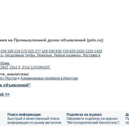
ния на Промышленной доске объявлений (pdo.ru):
,159,168,219,273,325,377,426,530,630,720,820,1020,1220,1420
ы, бесшовные трубы. Лежалые. Любые размеры. Доставка в
 260мм.
18х2, 25х1,5, 57х2 12Х18Н10Т.
ти, аналитика:
ст Ростов
и
Алюминиевые профили в Иркутске
ка объявлений"
ий >>
Поиск информации
Подписка на журнал
Д
а
Быстрый и качественный поиск
Оформите подписку на журнал
П
информации по рынку металлов
"Металлургический бюллетень"!
п