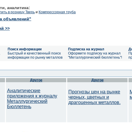
ти, аналитика:
ить в розницу Тверь
и
Компрессорная труба
ка объявлений"
ий >>
Поиск информации
Подписка на журнал
Д
а
Быстрый и качественный поиск
Оформите подписку на журнал
П
информации по рынку металлов
"Металлургический бюллетень"!
п
Другое
Другое
Аналитические
Прогнозы цен на рынке
приложения к журналу
черных, цветных и
Металлургический
драгоценных металлов.
Бюллетень