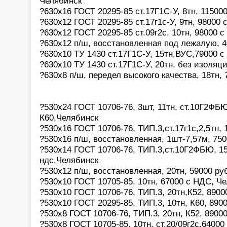
Челябинск
?630х16 ГОСТ 20295-85 ст.17Г1С-У, 8тн, 11500
?630х12 ГОСТ 20295-85 ст.17г1с-У, 9тн, 98000
?630х12 ГОСТ 20295-85 ст.09г2с, 10тн, 98000 
?630х12 п/ш, восстановленная под лежалую, 4
?630х10 ТУ 1430 ст.17Г1С-У, 15тн,ВУС,79000 с
?630х10 ТУ 1430 ст.17Г1С-У, 20тн, без изоляц
?630х8 п/ш, передел высокого качества, 18тн,
?530х24 ГОСТ 10706-76, 3шт, 11тн, ст.10Г2ФБЮ
К60,Челябинск
?530х16 ГОСТ 10706-76, ТИП.3,ст.17г1с,2,5тн,
?530х16 п/ш, восстановленная, 1шт-7,57м, 75
?530х14 ГОСТ 10706-76, ТИП.3,ст.10Г2ФБЮ, 15
ндс,Челябинск
?530х12 п/ш, восстановленная, 20тн, 59000 р
?530х10 ГОСТ 10705-85, 10тн, 67000 с НДС, Ч
?530х10 ГОСТ 10706-76, ТИП.3, 20тн,К52, 890
?530х10 ГОСТ 20295-85, ТИП.3, 10тн, К60, 89
?530х8 ГОСТ 10706-76, ТИП.3, 20тн, К52, 8900
?530х8 ГОСТ 10705-85, 10тн, ст.20/09г2с,6400