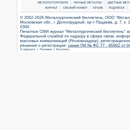
|
|
МЕТАЛЛОТОРГОВЛЯ
ЧЕРНЫЕ МЕТАЛЛЫ
ЦВЕТНЫЕ МЕТ
|
|
|
|
ЖУРНАЛ
СВЕЖИЙ НОМЕР
АРХИВ
ПОДПИСКА
© 2002-2026 Металлургический бюллетень, ООО "Металлт
Московская обл., г. Долгопрудный, пр-т Пацаева, д. 7, к. 1
0300
Печатное СМИ журнал "Металлургический бюллетень" з
Федеральной службой по надзору в сфере связи, инфор
массовых коммуникаций (Роскомнадзор), регистрационн
решения о регистрации:
серия ПИ № ФС 77 - 85902 от 04
О журнале |
Реклама |
Контакты