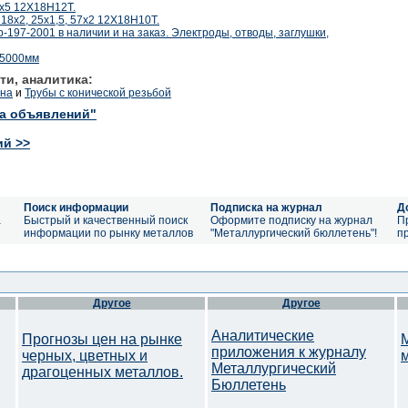
0х5 12Х18Н12Т.
18х2, 25х1,5, 57х2 12Х18Н10Т.
197-2001 в наличии и на заказ. Электроды, отводы, заглушки,
x5000мм
ти, аналитика:
ена
и
Трубы с конической резьбой
ка объявлений"
ий >>
Поиск информации
Подписка на журнал
Д
а
Быстрый и качественный поиск
Оформите подписку на журнал
П
информации по рынку металлов
"Металлургический бюллетень"!
п
Другое
Другое
Аналитические
Прогнозы цен на рынке
приложения к журналу
черных, цветных и
Металлургический
драгоценных металлов.
Бюллетень