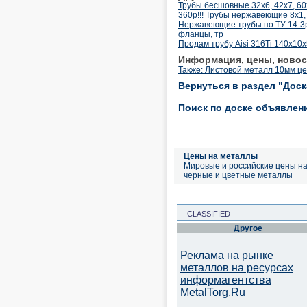
Трубы бесшовные 32х6, 42х7, 6
360р!!! Трубы нержавеющие 8х1, 
Нержавеющие трубы по ТУ 14-3р-
фланцы, тр
Продам трубу Aisi 316Ti 140x10
Информация, цены, новос
Также: Листовой металл 10мм ц
Вернуться в раздел "Дос
Поиск по доске объявлен
Цены на металлы
Мировые и российские цены н
черные и цветные металлы
CLASSIFIED
Другое
Реклама на рынке
металлов на ресурсах
информагентства
MetalTorg.Ru