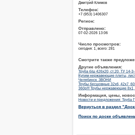
Дмитрий Климов
Телефон:
+7 (953) 1406307
Регион:
Отправлено:
07-02-2026 13:06
Число просмотров:
сегодня: 1, всего: 281
Смотрите также предложе
Другие объявления:
Труба б/ш 426х20, ст.20. ТУ 14-3
Купим нержавеющие плиты, лист
Челябинск. ЗВОНИ
Трубы бесшовные 32х6, 42х7, 6
360р!!! Трубы нержавеющие 8х1, 
Информация, цены, новос
Новости и предложения: Труба 
Вернуться в раздел "Дос
Поиск по доске объявлен