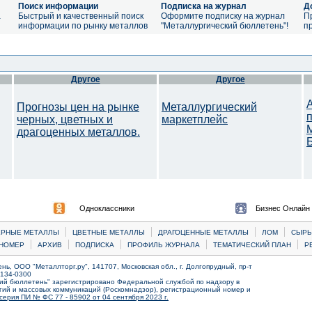
Поиск информации
Подписка на журнал
Д
а
Быстрый и качественный поиск
Оформите подписку на журнал
П
информации по рынку металлов
"Металлургический бюллетень"!
п
Другое
Другое
Прогнозы цен на рынке
Металлургический
черных, цветных и
маркетплейс
драгоценных металлов.
Одноклассники
Бизнес Онлайн
|
|
|
|
ЕРНЫЕ МЕТАЛЛЫ
ЦВЕТНЫЕ МЕТАЛЛЫ
ДРАГОЦЕННЫЕ МЕТАЛЛЫ
ЛОМ
CЫРЬ
|
|
|
|
|
НОМЕР
АРХИВ
ПОДПИСКА
ПРОФИЛЬ ЖУРНАЛА
ТЕМАТИЧЕСКИЙ ПЛАН
Р
ь, ООО "Металлторг.ру", 141707, Московская обл., г. Долгопрудный, пр-т
) 134-0300
ий бюллетень" зарегистрировано Федеральной службой по надзору в
ий и массовых коммуникаций (Роскомнадзор), регистрационный номер и
серия ПИ № ФС 77 - 85902 от 04 сентября 2023 г.