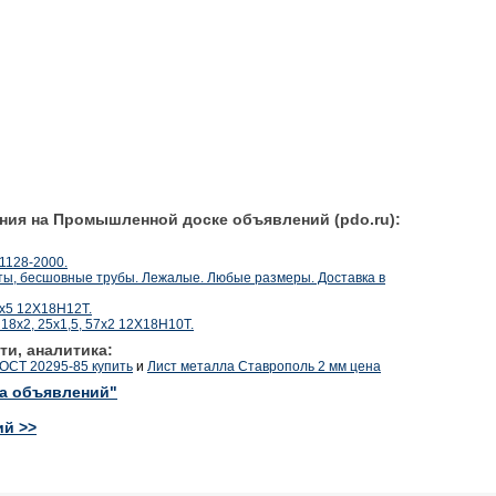
ния на Промышленной доске объявлений (pdo.ru):
-1128-2000.
ы, бесшовные трубы. Лежалые. Любые размеры. Доставка в
0х5 12Х18Н12Т.
18х2, 25х1,5, 57х2 12Х18Н10Т.
ти, аналитика:
ГОСТ 20295-85 купить
и
Лист металла Ставрополь 2 мм цена
ка объявлений"
ий >>