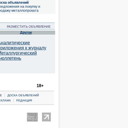
оска объявлений
редложения на покупку и
родажу металлопроката
РАЗМЕСТИТЬ ОБЪЯВЛЕНИЕ
Другое
Аналитические
приложения к журналу
Металлургический
Бюллетень
18+
|
Е
ДОСКА ОБЪЯВЛЕНИЙ
|
ЕКЛАМА
РЕДАКЦИЯ