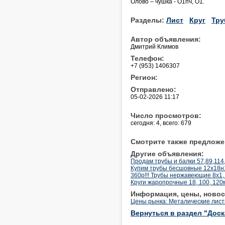
Олово – чушка - О1пч, О1.
Разделы:
Лист
Круг
Тру
Автор объявления:
Дмитрий Климов
Телефон:
+7 (953) 1406307
Регион:
Отправлено:
05-02-2026 11:17
Число просмотров:
сегодня: 4, всего: 679
Смотрите также предложе
Другие объявления:
Продам трубы и балки 57,89,114
Купим трубы бесшовные 12х18н10
360р!!! Трубы нержавеющие 8х1, 
Круги жаропрочные 18, 100, 12
Информация, цены, новос
Цены рынка: Металические лист
Вернуться в раздел "Дос