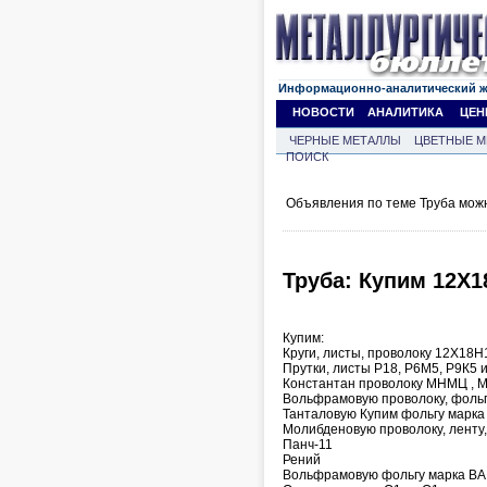
Информационно-аналитический 
НОВОСТИ
АНАЛИТИКА
ЦЕН
ЧЕРНЫЕ МЕТАЛЛЫ
ЦВЕТНЫЕ М
ПОИСК
Объявления по теме Труба мож
Труба: Купим 12Х1
Купим:
Круги, листы, проволоку 12Х18Н
Прутки, листы Р18, Р6М5, Р9К5 
Константан проволоку МНМЦ , М
Вольфрамовую проволоку, фольгу
Танталовую Купим фольгу марка
Молибденовую проволоку, ленту, 
Панч-11
Рений
Вольфрамовую фольгу марка ВА