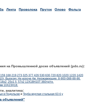
ба
Лента
Проволока
Пруток
Олово
Фольга
ния на Промышленной доске объявлений (pdo.ru):
,159,168,219,273,325,377,426,530,630,720,820,1020,1220,1420
т. Вырезку. Не короче 4м. Нержавеющие. 8-900-088-88-86.
18х2, 25х1,5, 57х2 12Х18Н10Т 360тр/тн.
0мм 10Х23Н18.
ти, аналитика:
ья в Подольске
и
Труба круглая стальная 63 б у
ка объявлений"