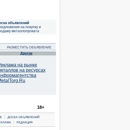
оска объявлений
редложения на покупку и
родажу металлопроката
РАЗМЕСТИТЬ ОБЪЯВЛЕНИЕ
Другое
Реклама на рынке
металлов на ресурсах
информагентства
etalTorg.Ru
18+
|
Е
ДОСКА ОБЪЯВЛЕНИЙ
|
ЕКЛАМА
РЕДАКЦИЯ