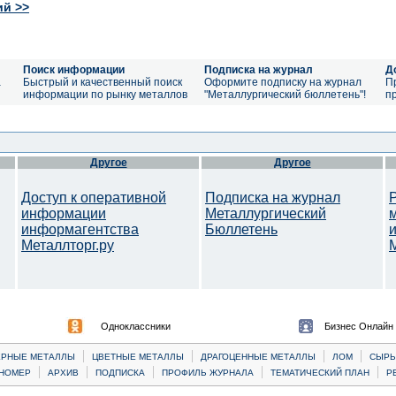
ий >>
Поиск информации
Подписка на журнал
Д
а
Быстрый и качественный поиск
Оформите подписку на журнал
П
информации по рынку металлов
"Металлургический бюллетень"!
п
Другое
Другое
Доступ к оперативной
Подписка на журнал
информации
Металлургический
информагентства
Бюллетень
Металлторг.ру
M
Одноклассники
Бизнес Онлайн
|
|
|
|
ЕРНЫЕ МЕТАЛЛЫ
ЦВЕТНЫЕ МЕТАЛЛЫ
ДРАГОЦЕННЫЕ МЕТАЛЛЫ
ЛОМ
CЫРЬ
|
|
|
|
|
НОМЕР
АРХИВ
ПОДПИСКА
ПРОФИЛЬ ЖУРНАЛА
ТЕМАТИЧЕСКИЙ ПЛАН
Р