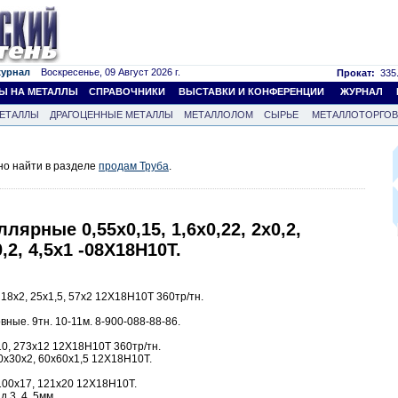
журнал
Воскресенье, 09 Август 2026 г.
Прокат:
335.
Ы НА МЕТАЛЛЫ
СПРАВОЧНИКИ
ВЫСТАВКИ И КОНФЕРЕНЦИИ
ЖУРНАЛ
ЕТАЛЛЫ
ДРАГОЦЕННЫЕ МЕТАЛЛЫ
МЕТАЛЛОЛОМ
СЫРЬЕ
МЕТАЛЛОТОРГО
но найти в разделе
продам Труба
.
лярные 0,55х0,15, 1,6х0,22, 2х0,2,
0,2, 4,5х1 -08Х18Н10Т.
18х2, 25х1,5, 57х2 12Х18Н10Т 360тр/тн.
ые. 9тн. 10-11м. 8-900-088-88-86.
0, 273х12 12Х18Н10Т 360тр/тн.
0х30х2, 60х60х1,5 12Х18Н10Т.
100х17, 121х20 12Х18Н10Т.
.3, 4, 5мм.