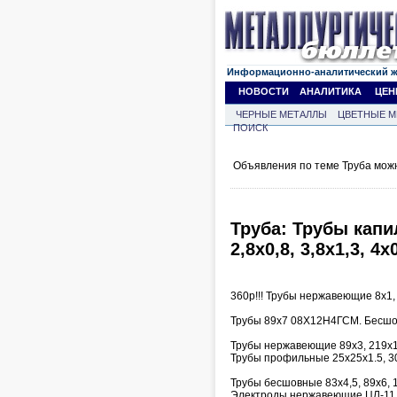
Информационно-аналитический 
НОВОСТИ
АНАЛИТИКА
ЦЕН
ЧЕРНЫЕ МЕТАЛЛЫ
ЦВЕТНЫЕ М
ПОИСК
Объявления по теме Труба мож
Труба: Трубы капил
2,8х0,8, 3,8х1,3, 4х
360р!!! Трубы нержавеющие 8х1, 
Трубы 89х7 08Х12Н4ГСМ. Бесшовн
Трубы нержавеющие 89х3, 219х1
Трубы профильные 25х25х1.5, 3
Трубы бесшовные 83х4,5, 89х6, 
Электроды нержавеющие ЦЛ-11 д