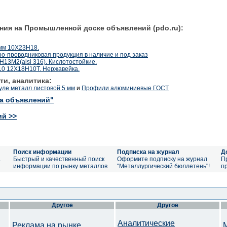
ния на Промышленной доске объявлений (pdo.ru):
0мм 10Х23Н18.
о-проводниковая продукция в наличие и под заказ
13М2(aisi 316). Кислотостойкие.
10 12Х18Н10Т. Нержавейка.
ти, аналитика:
уле металл листовой 5 мм
и
Профили алюминиевые ГОСТ
ка объявлений"
ий >>
Поиск информации
Подписка на журнал
Д
а
Быстрый и качественный поиск
Оформите подписку на журнал
П
информации по рынку металлов
"Металлургический бюллетень"!
п
Другое
Другое
Аналитические
Реклама на рынке