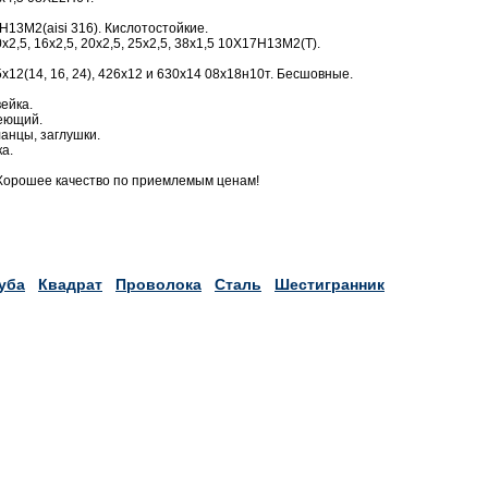
13М2(aisi 316). Кислотостойкие.
х2,5, 16х2,5, 20х2,5, 25х2,5, 38х1,5 10Х17Н13М2(Т).
12(14, 16, 24), 426х12 и 630х14 08х18н10т. Бесшовные.
ейка.
веющий.
анцы, заглушки.
а.
Хорошее качество по приемлемым ценам!
уба
Квадрат
Проволока
Сталь
Шестигранник