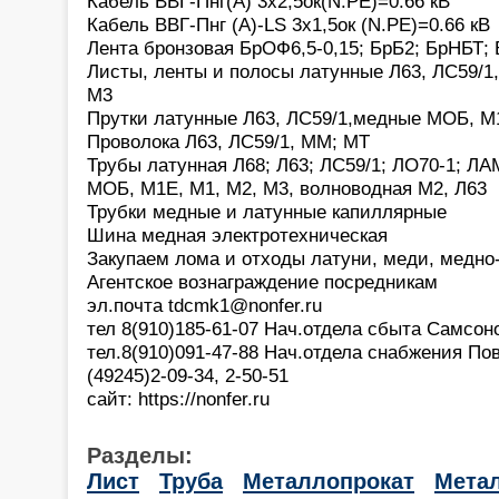
Кабель ВВГ-Пнг(А) 3х2,5ок(N.PE)=0.66 кВ
Кабель ВВГ-Пнг (А)-LS 3х1,5ок (N.PE)=0.66 кВ
Лента бронзовая БрОФ6,5-0,15; БрБ2; БрНБТ;
Листы, ленты и полосы латунные Л63, ЛС59/1,
М3
Прутки латунные Л63, ЛС59/1,медные МОБ, М
Проволока Л63, ЛС59/1, ММ; МТ
Трубы латунная Л68; Л63; ЛС59/1; ЛО70-1; ЛА
МОБ, М1Е, М1, М2, М3, волноводная М2, Л63
Трубки медные и латунные капиллярные
Шина медная электротехническая
Закупаем лома и отходы латуни, меди, медно
Агентское вознаграждение посредникам
эл.почта tdcmk1@nonfer.ru
тел 8(910)185-61-07 Нач.отдела сбыта Самсон
тел.8(910)091-47-88 Нач.отдела снабжения П
(49245)2-09-34, 2-50-51
сайт: https://nonfer.ru
Разделы:
Лист
Труба
Металлопрокат
Мета