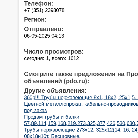
Телефон:
+7 (351) 2398078
Регион:
Отправлено:
06-05-2025 04:13
Число просмотров:
сегодня: 1, всего: 1612
Смотрите также предложения на Пр
объявлений (pdo.ru):
Другие объявления:
360р!!! Трубы нержавеющие 8х1, 18х2, 25х1,5,
Цветной металлопрокат, кабельно-проводнико
под заказ
Продам трубы и балки
57,89,114,159,168,219,273,325,377,426,530,630
Трубы нержавеющие 273х12, 325х12(14, 16, 24)
08х18н10т. Бесшовные.