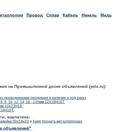
еталлолом
Провод
Сплав
Кабель
Никель
Медь
ния на Промышленной доске объявлений (pdo.ru):
о-проводниковая продукция в наличие и под заказ
 6, 8, 10, 12, 14, 16 - 120мм 12Х18Н10Т.
0мм 10Х23Н18.
Х18Н10Т.
ти, аналитика:
жавейка 08х18н10
и
Кому продать металлопрокат
ка объявлений"