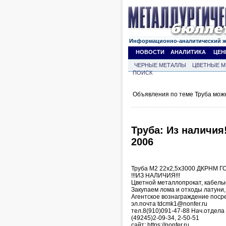
Информационно-аналитический 
НОВОСТИ
АНАЛИТИКА
ЦЕН
ЧЕРНЫЕ МЕТАЛЛЫ
ЦВЕТНЫЕ М
ПОИСК
Объявления по теме Труба мож
Труба: Из наличия
2006
Труба М2 22х2,5х3000 ДКРНМ Г
!!!ИЗ НАЛИЧИЯ!!!
Цветной металлопрокат, кабельн
Закупаем лома и отходы латуни,
Агентское вознаграждение поср
эл.почта tdcmk1@nonfer.ru
тел.8(910)091-47-88 Нач.отдел
(49245)2-09-34, 2-50-51
сайт: https://nonfer.ru