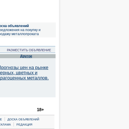
оска объявлений
редложения на покупку и
родажу металлопроката
РАЗМЕСТИТЬ ОБЪЯВЛЕНИЕ
Другое
Прогнозы цен на рынке
черных, цветных и
драгоценных металлов.
18+
|
Е
ДОСКА ОБЪЯВЛЕНИЙ
|
ЕКЛАМА
РЕДАКЦИЯ