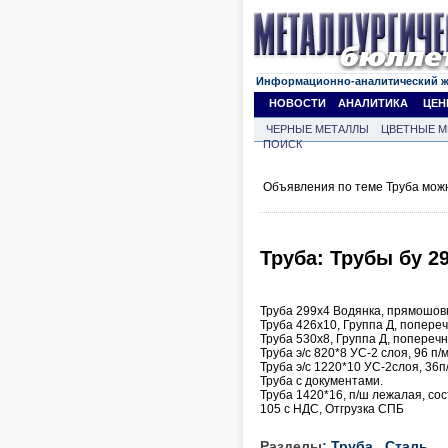
Информационно-аналитический 
НОВОСТИ
АНАЛИТИКА
ЦЕН
ЧЕРНЫЕ МЕТАЛЛЫ
ЦВЕТНЫЕ М
ПОИСК
Объявления по теме Труба мож
Труба: Трубы бу 29
Труба 299x4 Водянка, прямошовка
Труба 426х10, Группа Д, попере
Труба 530х8, Группа Д, попереч
Труба э/с 820*8 УС-2 слоя, 96 п/
Труба э/с 1220*10 УС-2слоя, 36п
Труба с документами.
Труба 1420*16, п/ш лежалая, со
105 с НДС, Отгрузка СПБ
Разделы:
Труба
Сталь