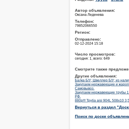
Автор объявления:
Оксана Леденева
Телефон:
79852066550
Регион:
Отправлено:
02-12-2024 15:18
Число просмотров:
сегодня: 1, всего: 649
Смотрите также предложе
Другие объявления:
Балка Б/У; Швеллер Б/У; из нали
Закупаем нержавеющие и жаропр
Самовывоз.
Закупаем нержавеющие трубы 12
РФ.
880р!!! Труба aisi 904L 508х10 3,
Вернуться в раздел "Дос
Поиск по доске объявлен