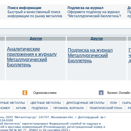
Поиск информации
Подписка на журнал
Д
а
Быстрый и качественный поиск
Оформите подписку на журнал
П
информации по рынку металлов
"Металлургический бюллетень"!
п
Другое
Другое
Аналитические
Подписка на журнал
приложения к журналу
Металлургический
Металлургический
Бюллетень
Бюллетень
Одноклассники
Бизнес Онлайн
|
|
|
|
ЕРНЫЕ МЕТАЛЛЫ
ЦВЕТНЫЕ МЕТАЛЛЫ
ДРАГОЦЕННЫЕ МЕТАЛЛЫ
ЛОМ
CЫРЬ
|
|
|
|
|
НОМЕР
АРХИВ
ПОДПИСКА
ПРОФИЛЬ ЖУРНАЛА
ТЕМАТИЧЕСКИЙ ПЛАН
Р
ь, ООО "Металлторг.ру", 141707, Московская обл., г. Долгопрудный, пр-т
) 134-0300
ий бюллетень" зарегистрировано Федеральной службой по надзору в
ий и массовых коммуникаций (Роскомнадзор), регистрационный номер и
серия ПИ № ФС 77 - 85902 от 04 сентября 2023 г.