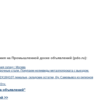
ния на Промышленной доске объявлений (pdo.ru):
чия склад г. Москва
очные стали. Покупаем неликвиды металлопроката с выездом.
Х18Н10Т лежалые, складские остатки, б\у. Самовывоз из регионов
55тн.
ка объявлений"
ий >>