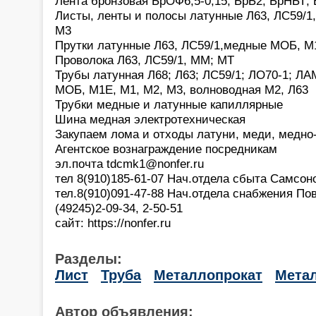
Лента бронзовая БрОФ6,5-0,15; БрБ2; БрНБТ;
Листы, ленты и полосы латунные Л63, ЛС59/1,
М3
Прутки латунные Л63, ЛС59/1,медные МОБ, М
Проволока Л63, ЛС59/1, ММ; МТ
Трубы латунная Л68; Л63; ЛС59/1; ЛО70-1; ЛА
МОБ, М1Е, М1, М2, М3, волноводная М2, Л63
Трубки медные и латунные капиллярные
Шина медная электротехническая
Закупаем лома и отходы латуни, меди, медно
Агентское вознаграждение посредникам
эл.почта tdcmk1@nonfer.ru
тел 8(910)185-61-07 Нач.отдела сбыта Самсон
тел.8(910)091-47-88 Нач.отдела снабжения П
(49245)2-09-34, 2-50-51
сайт: https://nonfer.ru
Разделы:
Лист
Труба
Металлопрокат
Мета
Автор объявления: