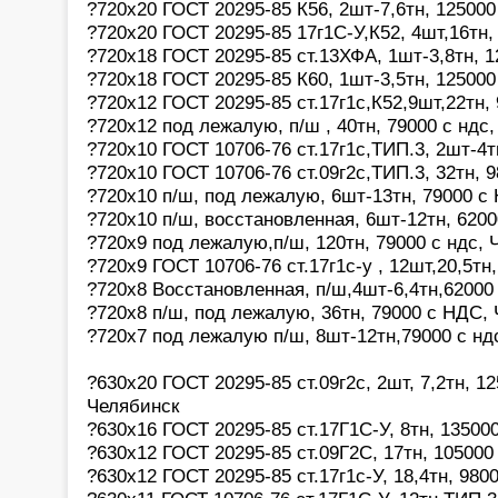
?720х20 ГОСТ 20295-85 К56, 2шт-7,6тн, 125000
?720х20 ГОСТ 20295-85 17г1С-У,К52, 4шт,16тн,
?720х18 ГОСТ 20295-85 ст.13ХФА, 1шт-3,8тн, 
?720х18 ГОСТ 20295-85 К60, 1шт-3,5тн, 125000
?720х12 ГОСТ 20295-85 ст.17г1с,К52,9шт,22тн,
?720х12 под лежалую, п/ш , 40тн, 79000 с ндс
?720х10 ГОСТ 10706-76 ст.17г1с,ТИП.3, 2шт-4т
?720х10 ГОСТ 10706-76 ст.09г2с,ТИП.3, 32тн, 
?720х10 п/ш, под лежалую, 6шт-13тн, 79000 с
?720х10 п/ш, восстановленная, 6шт-12тн, 620
?720х9 под лежалую,п/ш, 120тн, 79000 с ндс, 
?720х9 ГОСТ 10706-76 ст.17г1с-у , 12шт,20,5тн
?720х8 Восстановленная, п/ш,4шт-6,4тн,62000
?720х8 п/ш, под лежалую, 36тн, 79000 с НДС,
?720х7 под лежалую п/ш, 8шт-12тн,79000 с нд
?630х20 ГОСТ 20295-85 ст.09г2с, 2шт, 7,2тн, 1
Челябинск
?630х16 ГОСТ 20295-85 ст.17Г1С-У, 8тн, 13500
?630х12 ГОСТ 20295-85 ст.09Г2С, 17тн, 10500
?630х12 ГОСТ 20295-85 ст.17г1с-У, 18,4тн, 98