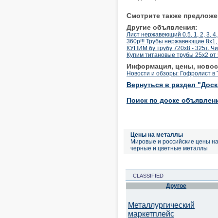
Смотрите также предложе
Другие объявления:
Лист нержавеющий 0,5, 1, 2, 3, 4,
360р!!! Трубы нержавеющие 8х1, 
КУПИМ бу трубу 720х8 - 325т. Чи
Купим титановые трубы 25х2 от 5
Информация, цены, новос
Новости и обзоры: Гофролист в 
Вернуться в раздел "Дос
Поиск по доске объявлен
Цены на металлы
Мировые и российские цены н
черные и цветные металлы
CLASSIFIED
Другое
Металлургический
маркетплейс