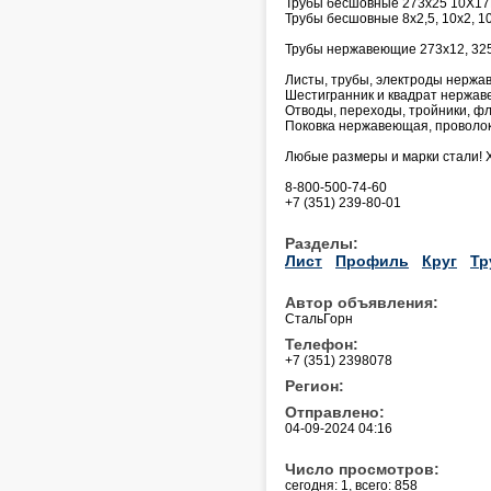
Трубы бесшовные 273х25 10Х17Н
Трубы бесшовные 8х2,5, 10х2, 10х
Трубы нержавеющие 273х12, 325
Листы, трубы, электроды нержав
Шестигранник и квадрат нержа
Отводы, переходы, тройники, фл
Поковка нержавеющая, проволок
Любые размеры и марки стали! 
8-800-500-74-60
+7 (351) 239-80-01
Разделы:
Лист
Профиль
Круг
Тр
Автор объявления:
СтальГорн
Телефон:
+7 (351) 2398078
Регион:
Отправлено:
04-09-2024 04:16
Число просмотров:
сегодня: 1, всего: 858