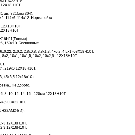
0мм 10Х23Н18.
0 12Х18Н10Т.
1 aisi 321(aisi 304).
х2, 114х6, 114х12. Нержавейка.
 12Х18Н10Т.
12Х18Н10Т.
Х18Н11(Россия).
6, 159х10. Бесшовные.
0,22, 2х0,2, 2,8х0,8, 3,8х1,3, 4х0,2, 4,5х1 -08Х18Н10Т.
 8х2, 10х1, 10х1,5, 10х2, 10х2,5 - 12Х18Н10Т.
0Т.
9х4, 219х6 12Х18Н10Т.
х3, 45х3,5 12х18н10т.
езка.. Не дорого.
 6, 8, 10, 12, 14, 16 - 120мм 12Х18Н10Т.
х4,5 08Х22Н6Т.
25Н22АМ2-ВИ).
16х3 12Х18Н10Т.
х2,3 12Х18Н10Т.