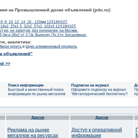
ния на Промышленной доске объявлений (pdo.ru):
 6, 8, 10, 12, 14, 16 - 120мм 12Х18Н10Т.
18х2, 25х1,5, 32х2, 57х2, 102х3 12Х18Н10Т.
стую, не забитую, без поперечек, на Москве.
.5м и 38х2 от 3.7м. Вырезку. По 2тн. Бесшовные.
ти, аналитика:
Твери купить
и
Шуко алюминиевый профиль
ка объявлений"
ий >>
Поиск информации
Подписка на журнал
Д
а
Быстрый и качественный поиск
Оформите подписку на журнал
П
информации по рынку металлов
"Металлургический бюллетень"!
п
Другое
Другое
Реклама на рынке
Доступ к оперативной
металлов на ресурсах
информации