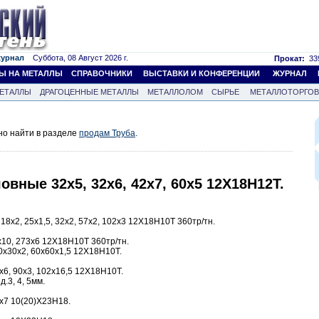
журнал
Суббота, 08 Август 2026 г.
Прокат:
339
Ы НА МЕТАЛЛЫ
СПРАВОЧНИКИ
ВЫСТАВКИ И КОНФЕРЕНЦИИ
ЖУРНАЛ
ЕТАЛЛЫ
ДРАГОЦЕННЫЕ МЕТАЛЛЫ
МЕТАЛЛОЛОМ
СЫРЬЕ
МЕТАЛЛОТОРГО
но найти в разделе
продам Труба
.
овные 32х5, 32х6, 42х7, 60х5 12Х18Н12Т.
18х2, 25х1,5, 32х2, 57х2, 102х3 12Х18Н10Т 360тр/тн.
10, 273х6 12Х18Н10Т 360тр/тн.
0х30х2, 60х60х1,5 12Х18Н10Т.
х6, 90х3, 102х16,5 12Х18Н10Т.
.3, 4, 5мм.
х7 10(20)Х23Н18.