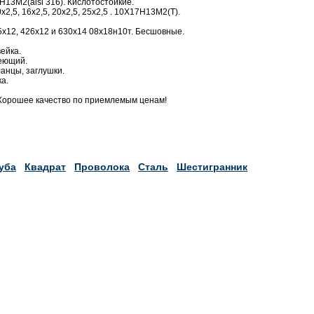
13М2(aisi 316). Кислотостойкие.
2,5, 16х2,5, 20х2,5, 25х2,5 . 10Х17Н13М2(Т).
х12, 426х12 и 630х14 08х18н10т. Бесшовные.
ейка.
веющий.
анцы, заглушки.
а.
Хорошее качество по приемлемым ценам!
уба
Квадрат
Проволока
Сталь
Шестигранник