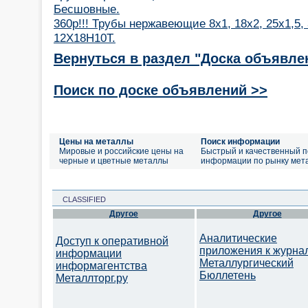
Бесшовные.
360р!!! Трубы нержавеющие 8х1, 18х2, 25х1,5, 
12Х18Н10Т.
Вернуться в раздел "Доска объявле
Поиск по доске объявлений >>
Цены на металлы
Поиск информации
Мировые и российские цены на
Быстрый и качественный п
черные и цветные металлы
информации по рынку мет
CLASSIFIED
Другое
Другое
Аналитические
Доступ к оперативной
приложения к журна
информации
Металлургический
информагентства
Бюллетень
Металлторг.ру