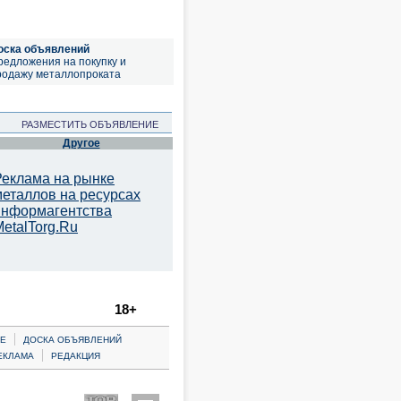
оска объявлений
редложения на покупку и
родажу металлопроката
РАЗМЕСТИТЬ ОБЪЯВЛЕНИЕ
Другое
Реклама на рынке
металлов на ресурсах
информагентства
etalTorg.Ru
18+
|
Е
ДОСКА ОБЪЯВЛЕНИЙ
|
ЕКЛАМА
РЕДАКЦИЯ