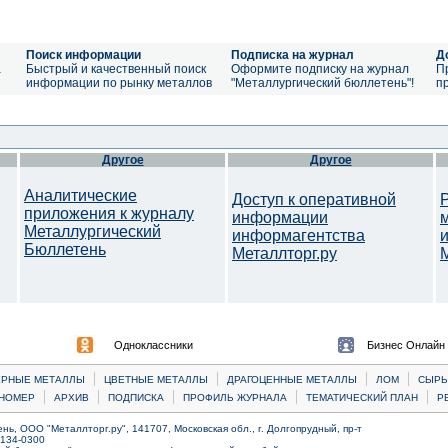
Поиск информации
Подписка на журнал
Д
а
Быстрый и качественный поиск
Оформите подписку на журнал
П
информации по рынку металлов
"Металлургический бюллетень"!
п
Другое
Другое
Аналитические
Доступ к оперативной
приложения к журналу
информации
Металлургический
информагентства
Бюллетень
Металлторг.ру
M
Одноклассники
Бизнес Онлайн
|
|
|
|
ЕРНЫЕ МЕТАЛЛЫ
ЦВЕТНЫЕ МЕТАЛЛЫ
ДРАГОЦЕННЫЕ МЕТАЛЛЫ
ЛОМ
CЫРЬ
|
|
|
|
|
НОМЕР
АРХИВ
ПОДПИСКА
ПРОФИЛЬ ЖУРНАЛА
ТЕМАТИЧЕСКИЙ ПЛАН
Р
ь, ООО "Металлторг.ру", 141707, Московская обл., г. Долгопрудный, пр-т
) 134-0300