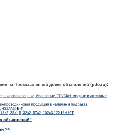
ния на Промышленной доске объявлений (pdo.ru):
едные,волноводные, бронзовые. ТРУБКИ: медные и латунные
о-проводниковая продукция в наличие и под заказ
25Н22АМ2-ВИ).
18х2, 25х1,5, 32х2, 57х2, 102х3 12Х18Н10Т.
ка объявлений"
ий >>