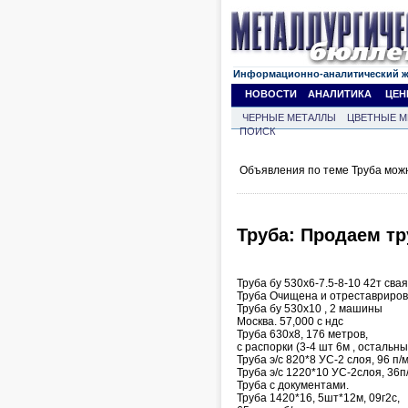
Информационно-аналитический 
НОВОСТИ
АНАЛИТИКА
ЦЕН
ЧЕРНЫЕ МЕТАЛЛЫ
ЦВЕТНЫЕ М
ПОИСК
Объявления по теме Труба мож
Труба: Продаем тру
Труба бу 530х6-7.5-8-10 42т сва
Труба Очищена и отреставриров
Труба бу 530х10 , 2 машины
Москва. 57,000 с ндс
Труба 630х8, 176 метров,
с распорки (3-4 шт 6м , остальн
Труба э/с 820*8 УС-2 слоя, 96 п/
Труба э/с 1220*10 УС-2слоя, 36п
Труба с документами.
Труба 1420*16, 5шт*12м, 09г2c,