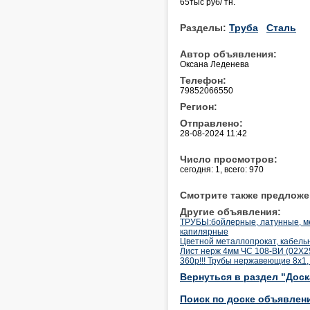
65тыс руб/ тн.
Разделы:
Труба
Сталь
Автор объявления:
Оксана Леденева
Телефон:
79852066550
Регион:
Отправлено:
28-08-2024 11:42
Число просмотров:
сегодня: 1, всего: 970
Смотрите также предложе
Другие объявления:
ТРУБЫ:бойлерные, латунные, м
капилярные
Цветной металлопрокат, кабельн
Лист нерж 4мм ЧС 108-ВИ (02Х
360р!!! Трубы нержавеющие 8х1, 
Вернуться в раздел "Дос
Поиск по доске объявлен