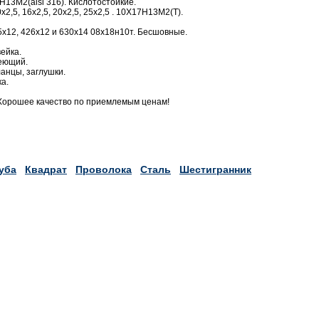
13М2(aisi 316). Кислотостойкие.
2,5, 16х2,5, 20х2,5, 25х2,5 . 10Х17Н13М2(Т).
х12, 426х12 и 630х14 08х18н10т. Бесшовные.
ейка.
веющий.
анцы, заглушки.
а.
Хорошее качество по приемлемым ценам!
уба
Квадрат
Проволока
Сталь
Шестигранник