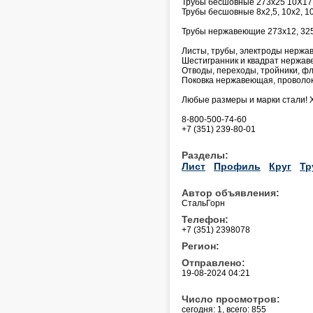
Трубы бесшовные 273х25 10Х17Н
Трубы бесшовные 8х2,5, 10х2, 10х
Трубы нержавеющие 273х12, 325
Листы, трубы, электроды нержав
Шестигранник и квадрат нержа
Отводы, переходы, тройники, фл
Поковка нержавеющая, проволок
Любые размеры и марки стали! 
8-800-500-74-60
+7 (351) 239-80-01
Разделы:
Лист
Профиль
Круг
Тр
Автор объявления:
СтальГорн
Телефон:
+7 (351) 2398078
Регион:
Отправлено:
19-08-2024 04:21
Число просмотров:
сегодня: 1, всего: 855