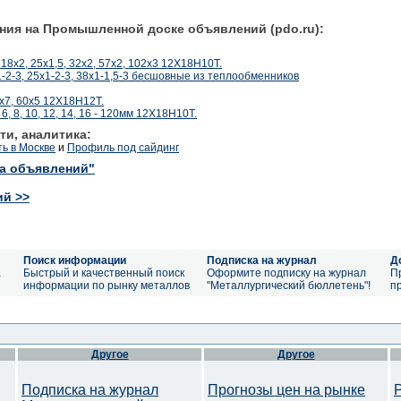
ния на Промышленной доске объявлений (pdo.ru):
18х2, 25х1,5, 32х2, 57х2, 102х3 12Х18Н10Т.
1-2-3, 25х1-2-3, 38х1-1,5-3 бесшовные из теплообменников
х7, 60х5 12Х18Н12Т.
 6, 8, 10, 12, 14, 16 - 120мм 12Х18Н10Т.
ти, аналитика:
ть в Москве
и
Профиль под сайдинг
ка объявлений"
ий >>
Поиск информации
Подписка на журнал
Д
а
Быстрый и качественный поиск
Оформите подписку на журнал
П
информации по рынку металлов
"Металлургический бюллетень"!
п
Другое
Другое
Подписка на журнал
Прогнозы цен на рынке