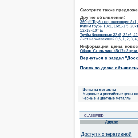
Смотрите также предложе
Другие объявления:
360р!!! Трубы нержавеющие 8х1, 
Купим трубы 10х1, 16х1-1,5, 20х
12х18н10т Б/
Трубы бесшовные 32х5, 32х6, 42
Лист нержавеющий 0,5, 1, 2, 3, 4,
Информация, цены, новос
Обзор: Сталь лист 45г17ю3 купи
Вернуться в раздел "Дос
Поиск по доске объявлен
Цены на металлы
Мировые и российские цены н
черные и цветные металлы
CLASSIFIED
Другое
Доступ к оперативной