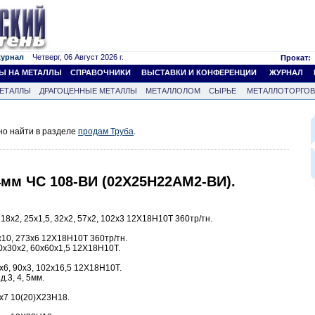
журнал
Четверг, 06 Август 2026 г.
Прокат:
Ы НА МЕТАЛЛЫ
СПРАВОЧНИКИ
ВЫСТАВКИ И КОНФЕРЕНЦИИ
ЖУРНАЛ
ЕТАЛЛЫ
ДРАГОЦЕННЫЕ МЕТАЛЛЫ
МЕТАЛЛОЛОМ
СЫРЬЕ
МЕТАЛЛОТОРГО
но найти в разделе
продам Труба
.
4мм ЧС 108-ВИ (02Х25Н22АМ2-ВИ).
18х2, 25х1,5, 32х2, 57х2, 102х3 12Х18Н10Т 360тр/тн.
10, 273х6 12Х18Н10Т 360тр/тн.
0х30х2, 60х60х1,5 12Х18Н10Т.
х6, 90х3, 102х16,5 12Х18Н10Т.
.3, 4, 5мм.
х7 10(20)Х23Н18.