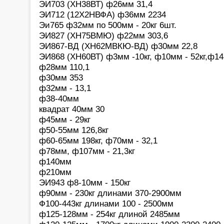
ЭИ703 (ХН38ВТ) ф26мм 31,4
ЭИ712 (12Х2НВФА) ф36мм 2234
Эи765 ф32мм по 500мм - 20кг 6шт.
ЭИ827 (ХН75ВМЮ) ф22мм 303,6
ЭИ867-ВД (ХН62МВКЮ-ВД) ф30мм 22,8
ЭИ868 (ХН60ВТ) ф3мм -10кг, ф10мм - 52кг,ф14
ф28мм 110,1
ф30мм 353
ф32мм - 13,1
ф38-40мм
квадрат 40мм 30
ф45мм - 29кг
ф50-55мм 126,8кг
ф60-65мм 198кг, ф70мм - 32,1
ф78мм, ф107мм - 21,3кг
ф140мм
ф210мм
ЭИ943 ф8-10мм - 150кг
ф90мм - 230кг длинами 370-2900мм
Ф100-443кг длинами 100 - 2500мм
ф125-128мм - 254кг длиной 2485мм