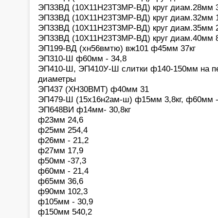
ЭП33ВД (10Х11Н23Т3МР-ВД) круг диам.28мм 3
ЭП33ВД (10Х11Н23Т3МР-ВД) круг диам.32мм 1
ЭП33ВД (10Х11Н23Т3МР-ВД) круг диам.35мм 2
ЭП33ВД (10Х11Н23Т3МР-ВД) круг диам.40мм 8
ЭП199-ВД (хн56вмтю) вж101 ф45мм 37кг
ЭП310-Ш ф60мм - 34,8
ЭП410-Ш, ЭП410У-Ш слитки ф140-150мм на п
диаметры
ЭП437 (ХН30ВМТ) ф40мм 31
ЭП479-Ш (15х16н2ам-ш) ф15мм 3,8кг, ф60мм - 3
ЭП648ВИ ф14мм- 30,8кг
ф23мм 24,6
ф25мм 254,4
ф26мм - 21,2
ф27мм 17,9
ф50мм -37,3
ф60мм - 21,4
ф65мм 36,6
ф90мм 102,3
ф105мм - 30,9
ф150мм 540,2