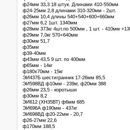
ф24мм 33,3 18 штук. Длинами 410-550мм
ф24-25мм 2,8 длинами 310-320мм - 2шт.
ф26мм 10,4 длины 540+540+600+660мм
ф27мм 6,2 1шт. 1340мм
ф28мм 373кг 4шт.по 500мм , 1 шт. - 410мм +1
ф29мм 7,0кг 570+640мм
ф30мм 51,7
ф35мм
ф39-40мм
ф43мм 43,5 9 шт. по 400мм
ф65мм - 14кг
ф180х70мм - 15кг
ЭИ437Б шестигранник 17-26мм 85,5
ЭИ598ВД ф10мм - 239кг, ф20мм 388
ф26мм 23,5 - коротыши
ф30мм 8,2
ЭИ612 (ХН35ВТ) ф6мм 685
ЭИ696А ф190мм - 437кг
ЭИ698ВД ф20-22мм - 20,7
ф26-27мм 22,6
ф170мм 188,5