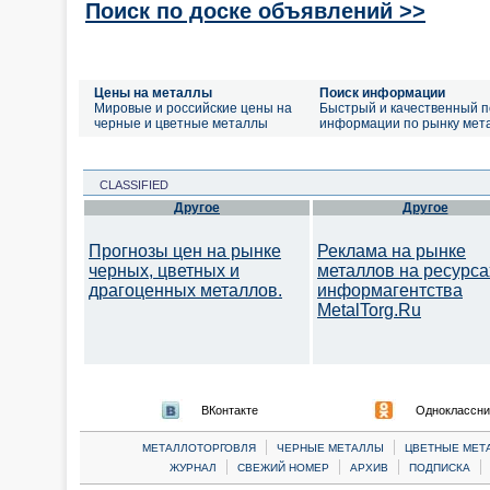
Поиск по доске объявлений >>
Цены на металлы
Поиск информации
Мировые и российские цены на
Быстрый и качественный п
черные и цветные металлы
информации по рынку мет
CLASSIFIED
Другое
Другое
Прогнозы цен на рынке
Реклама на рынке
черных, цветных и
металлов на ресурса
драгоценных металлов.
информагентства
MetalTorg.Ru
ВКонтакте
Одноклассни
|
|
МЕТАЛЛОТОРГОВЛЯ
ЧЕРНЫЕ МЕТАЛЛЫ
ЦВЕТНЫЕ МЕТ
|
|
|
|
ЖУРНАЛ
СВЕЖИЙ НОМЕР
АРХИВ
ПОДПИСКА