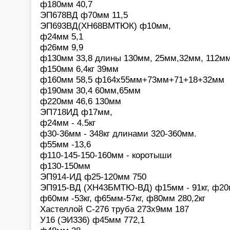
ф180мм 40,7
ЭП678ВД ф70мм 11,5
ЭП693ВД(ХН68ВМТЮК) ф10мм,
ф24мм 5,1
ф26мм 9,9
ф130мм 33,8 длины 130мм, 25мм,32мм, 112м
ф150мм 6,4кг 39мм
ф160мм 58,5 ф164х55мм+73мм+71+18+32мм
ф190мм 30,4 60мм,65мм
ф220мм 46,6 130мм
ЭП718ИД ф17мм,
ф24мм - 4.5кг
ф30-36мм - 348кг длинами 320-360мм.
ф55мм -13,6
ф110-145-150-160мм - коротыши
ф130-150мм
ЭП914-ИД ф25-120мм 750
ЭП915-ВД (ХН43БМТЮ-ВД) ф15мм - 91кг, ф20мм
ф60мм -53кг, ф65мм-57кг, ф80мм 280,2кг
Хастеллой С-276 труба 273х9мм 187
У16 (ЭИ336) ф45мм 772,1