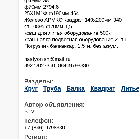
ф48мм 38
ф70мм 2794,6
25Х1М1Ф ф190мм 464
Железо АРМКО квадрат 140х200мм 340
ст.10895 ф20мм 1,5
ковш для литья оборудование 500кг
кран-балка подвесная оборудование 2 -тн
Погрузчик балканкар, 1.5тн. без аккум.
nastyonish@mail.ru
89272027350, 88469798330
Разделы:
Круг
Труба
Балка
Квадрат
Лить
Автор объявления:
ВТМ
Телефон:
+7 (846) 9798330
Регион: