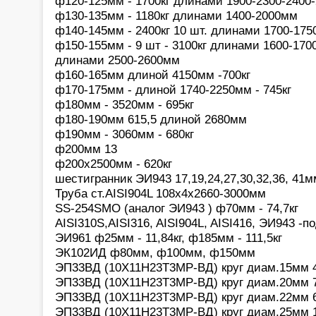
ф120-125мм - 1700кг длинами 1900-2300-2400
ф130-135мм - 1180кг длинами 1400-2000мм
ф140-145мм - 2400кг 10 шт. длинами 1700-175
ф150-155мм - 9 шт - 3100кг длинами 1600-1700
длинами 2500-2600мм
ф160-165мм длиной 4150мм -700кг
ф170-175мм - длиной 1740-2250мм - 745кг
ф180мм - 3520мм - 695кг
ф180-190мм 615,5 длиной 2680мм
ф190мм - 3060мм - 680кг
ф200мм 13
ф200х2500мм - 620кг
шестигранник ЭИ943 17,19,24,27,30,32,36, 41мм
Труба ст.AISI904L 108х4х2660-3000мм
SS-254SMO (аналог ЭИ943 ) ф70мм - 74,7кг
AISI310S,AISI316, AISI904L, AISI416, ЭИ943 -п
ЭИ961 ф25мм - 11,84кг, ф185мм - 111,5кг
ЭК102ИД ф80мм, ф100мм, ф150мм
ЭП33ВД (10Х11Н23Т3МР-ВД) круг диам.15мм 4
ЭП33ВД (10Х11Н23Т3МР-ВД) круг диам.20мм 7
ЭП33ВД (10Х11Н23Т3МР-ВД) круг диам.22мм 6
ЭП33ВД (10Х11Н23Т3МР-ВД) круг диам.25мм 1