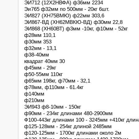
ЭИ712 (12Х2НВФА) ф36мм 2234
Эи765 ф32мм по 500мм - 20кг 6шт.
ЭИ827 (ХН75ВМЮ) ф22мм 303,6
ЭИ867-ВД (ХН62МВКЮ-ВД) ф30мм 22,8
ЭИ868 (ХН60ВТ) ф3мм -10кг, ф10мм - 52кг
ф28мм 110,1
ф30мм 353
ф32мм - 13,1
ф38-40мм
квадрат 40мм 30
ф45мм - 29кг
ф50-55мм 110кг
ф65мм 198кг, ф70мм - 32,1
ф78мм, ф110мм - 61.4кг
ф140мм
ф210мм
ЭИ943 ф8-10мм - 150кг
ф90мм - 234кг длинами 480-2900мм
Ф100-443кг длинами 100 - 3245мм +410кг дли
ф125-128мм - 254кг длиной 2485мм
ф120-125мм - 1700кг длинами около 2м