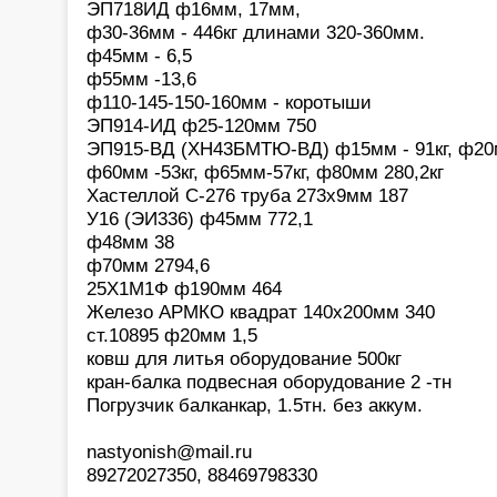
ЭП718ИД ф16мм, 17мм,
ф30-36мм - 446кг длинами 320-360мм.
ф45мм - 6,5
ф55мм -13,6
ф110-145-150-160мм - коротыши
ЭП914-ИД ф25-120мм 750
ЭП915-ВД (ХН43БМТЮ-ВД) ф15мм - 91кг, ф20мм
ф60мм -53кг, ф65мм-57кг, ф80мм 280,2кг
Хастеллой С-276 труба 273х9мм 187
У16 (ЭИ336) ф45мм 772,1
ф48мм 38
ф70мм 2794,6
25Х1М1Ф ф190мм 464
Железо АРМКО квадрат 140х200мм 340
ст.10895 ф20мм 1,5
ковш для литья оборудование 500кг
кран-балка подвесная оборудование 2 -тн
Погрузчик балканкар, 1.5тн. без аккум.
nastyonish@mail.ru
89272027350, 88469798330