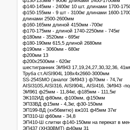
ф130-135мм - 900кг длинами 1400-1700мм
ф140-145мм - 2400кг 10 шт. длинами 1700-175
ф150-155мм - 9 шт - 3100кг длинами 1600-1700
длинами 2500-2600мм
ф160-165мм длиной 4150мм -700кг
ф170-175мм - длиной 1740-2250мм - 745кг
ф180мм - 3520мм - 695кг
ф180-190мм 615,5 длиной 2680мм
ф190мм - 3060мм - 680кг
ф200мм 13
ф200х2500мм - 620кг
шестигранник ЭИ943 17,19,24,27,30,32,36, 41мм
Труба ст.AISI904L 108х4х2660-3000мм
SS-254SMO (аналог ЭИ943 ) ф70мм - 74,7кг
AISI310S,AISI316, AISI904L, AISI416, ЭИ943 -п
ЭИ961 ф25мм - 11,84кг, ф185мм - 111,5кг
ЭК102ИД ф80мм, ф100мм, ф150мм
ЭП33ВД ф15мм - 4,3кг, ф30-150мм
ЭП199-ВД (хн56вмтю) вж101 ф45мм 37кг
ЭП310-Ш ф60мм - 34,8
ЭП410-Ш слитки ф140-150мм на перекат в м
ЭП437 (ХН30ВМТ) ф40мм 31