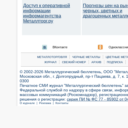
Доступ к оперативной
Прогнозы цен на ры
информации
черных, цветных и
информагентства
драгоценных металл
Металлторг.ру
ВКонтакте
Одноклассни
|
|
МЕТАЛЛОТОРГОВЛЯ
ЧЕРНЫЕ МЕТАЛЛЫ
ЦВЕТНЫЕ МЕТ
|
|
|
|
ЖУРНАЛ
СВЕЖИЙ НОМЕР
АРХИВ
ПОДПИСКА
© 2002-2026 Металлургический бюллетень, ООО "Металлт
Московская обл., г. Долгопрудный, пр-т Пацаева, д. 7, к. 1
0300
Печатное СМИ журнал "Металлургический бюллетень" з
Федеральной службой по надзору в сфере связи, инфор
массовых коммуникаций (Роскомнадзор), регистрационн
решения о регистрации:
серия ПИ № ФС 77 - 85902 от 04
О журнале |
Реклама |
Контакты