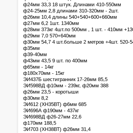
ф24мм 33,3 18 штук. Длинами 410-550мм
ф24-25мм 2,8 длинами 310-320мм - 2шт.
ф26мм 10,4 длины 540+540+600+660мм
ф27мм 6,2 1шт. 1340мм
ф28мм 373кг 4шт.по 500мм , 1 шт. - 410мм +1
ф29мм 7,0 570+640мм
ф30мм 54,7 4 шт.больше 2 метров +4шт. 520-
ф35мм
ф39-40мм
ф43мм 43,5 9 шт. по 400мм
ф65мм - 14кг
ф180х70мм - 15кг
ЭИ437Б шестигранник 17-26мм 85,5
ЭИ598ВД ф10мм - 239кг, ф20мм 388
ф26мм 23,5 - коротыши
ф30мм 8,2
ЭИ612 (ХН35ВТ) ф6мм 685
ЭИ696А ф190мм - 437кг
ЭИ698ВД ф26-27мм 22,6
ф170мм 188,5
ЭИ703 (ХН38ВТ) ф26мм 31,4