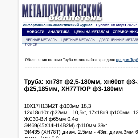
Информационно-аналитический журнал
Суббота, 08 Август 2026 г.
НОВОСТИ
АНАЛИТИКА
ЦЕНЫ НА МЕТАЛЛЫ
СПРАВОЧНИК
ЧЕРНЫЕ МЕТАЛЛЫ
ЦВЕТНЫЕ МЕТАЛЛЫ
ДРАГОЦЕННЫЕ МЕТАЛ
ПОИСК
Объявления по теме Труба можно найти в разделе
продам Тру
Труба: хн78т ф2,5-180мм, хн60вт ф3
ф25,185мм, ХН77ТЮР ф3-180мм
10Х17Н13М2Т ф100мм 18,3
12х18н10т ф22мм - 10,5кг, 17х18н9 ф100мм -13
ЖС30-ВИ ф65мм 0,4кг
ЭИ69(45Х14Н14В2М) ф110мм 38кг
ЭИ435 (ХН78Т) диам. 2,5мм - 43кг, диам.3мм 6