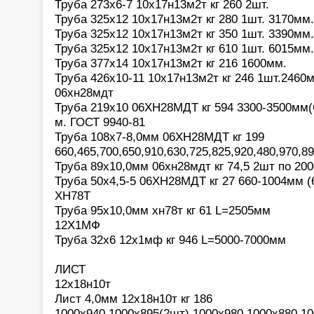
Труба 273х6-7 10х17н13м2т кг 260 2шт.
Труба 325х12 10х17н13м2т кг 280 1шт. 3170мм.
Труба 325х12 10х17н13м2т кг 350 1шт. 3390мм.
Труба 325х12 10х17н13м2т кг 610 1шт. 6015мм.
Труба 377х14 10х17н13м2т кг 216 1600мм.
Труба 426х10-11 10х17н13м2т кг 246 1шт.2460
06хн28мдт
Труба 219х10 06ХН28МДТ кг 594 3300-3500мм(Ce
м. ГОСТ 9940-81
Труба 108х7-8,0мм 06ХН28МДТ кг 199
660,465,700,650,910,630,725,825,920,480,970,8
Труба 89х10,0мм 06хн28мдт кг 74,5 2шт по 20
Труба 50х4,5-5 06ХН28МДТ кг 27 660-1004мм (
ХН78Т
Труба 95х10,0мм хн78т кг 61 L=2505мм
12Х1МФ
Труба 32х6 12х1мф кг 946 L=5000-7000мм
ЛИСТ
12х18н10т
Лист 4,0мм 12х18н10т кг 186
1000х940,1000х895(2шт),1000х980,1000х880,1