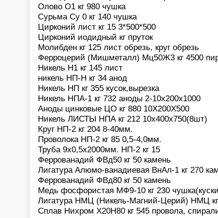
Олово О1 кг 980 чушка
Сурьма Су 0 кг 140 чушка
Цирконий лист кг 15 3*500*500
Цирконий иодидный кг пруток
Молибден кг 125 лист обрезь, круг обрезь
Ферроцерий (Мишметалл) Мц50Ж3 кг 4500 пи
Никель Н1 кг 145 лист
никель НП-Н кг 34 анод
Никель НП кг 355 кусок,вырезка
Никель НПА-1 кг 732 аноды 2-10х200х1000
Аноды цинковые ЦО кг 880 10Х200Х500
Никель ЛИСТЫ НПА кг 212 10х400х750(8шт)
Круг НП-2 кг 204 8-40мм.
Проволока НП-2 кг 85 0,5-4,0мм.
Труба 9х0,5х2000мм. НП-2 кг 15
Феррованадий ФВд50 кг 50 камень
Лигатура Алюмо-ванадиевая ВнАл-1 кг 270 ка
Феррованадий ФВд80 кг 50 камень
Медь фосфористая МФ9-10 кг 230 чушка(куски
Лигатура НМЦ (Никель-Магний-Церий) НМЦ кг 
Сплав Нихром Х20Н80 кг 545 провола, спирали