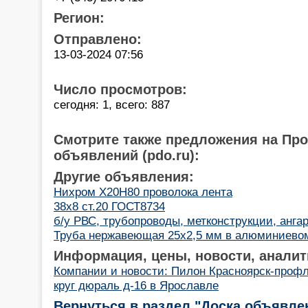
Регион:
Отправлено:
13-03-2024 07:56
Число просмотров:
сегодня: 1, всего: 887
Смотрите также предложения на Пр
объявлений (pdo.ru):
Другие объявления:
Нихром Х20Н80 проволока лента
38х8 ст.20 ГОСТ8734
б/у РВС, трубопроводы, метконструкции, ангар
Труба нержавеющая 25х2,5 мм в алюминиевом
Информация, цены, новости, аналит
Компании и новости: Пилон Красноярск-проф
круг дюраль д-16 в Ярославле
Вернуться в раздел "Доска объявле