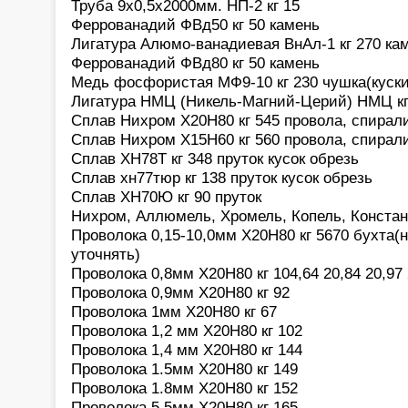
Труба 9х0,5х2000мм. НП-2 кг 15
Феррованадий ФВд50 кг 50 камень
Лигатура Алюмо-ванадиевая ВнАл-1 кг 270 ка
Феррованадий ФВд80 кг 50 камень
Медь фосфористая МФ9-10 кг 230 чушка(куски
Лигатура НМЦ (Никель-Магний-Церий) НМЦ кг 
Сплав Нихром Х20Н80 кг 545 провола, спирали
Сплав Нихром Х15Н60 кг 560 провола, спирали
Сплав ХН78Т кг 348 пруток кусок обрезь
Сплав хн77тюр кг 138 пруток кусок обрезь
Сплав ХН70Ю кг 90 пруток
Нихром, Аллюмель, Хромель, Копель, Констан
Проволока 0,15-10,0мм Х20Н80 кг 5670 бухта(
уточнять)
Проволока 0,8мм Х20Н80 кг 104,64 20,84 20,97 
Проволока 0,9мм Х20Н80 кг 92
Проволока 1мм Х20Н80 кг 67
Проволока 1,2 мм Х20Н80 кг 102
Проволока 1,4 мм Х20Н80 кг 144
Проволока 1.5мм Х20Н80 кг 149
Проволока 1.8мм Х20Н80 кг 152
Проволока 5,5мм Х20Н80 кг 165