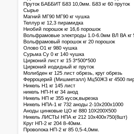
Пруток БАББИТ Б83 10,0мм. Б83 кг 60 пруток
Сырье
Магний МГ90 МГ90 кг чушка
Теллур кг 12,3 пирамидка
Ниобий порошок кг 16,6 порошок
Вольфрамовые электроды 1.0-6.0мм ВЛ ВА кг 
Вольфрамовый порошок кг 20 порошок
Олово О1 кг 980 чушка
Сурьма Су 0 кг 140 чушка
Цирконий лист кг 15 3*500*500
Цирконий иодидный кг пруток
Молибден кг 125 лист обрезь, круг обрезь
Ферроцерий (Мишметалл) Мц50Ж3 кг 4500 пи
Никель Н1 кг 145 лист
никель НП-Н кг 34 анод
Никель НП кг 355 кусок,вырезка
Никель НПА-1 кг 732 аноды 2-10х200х1000
Аноды цинковые ЦО кг 880 10Х200Х500
Никель ЛИСТЫ НПА кг 212 10х400х750(8шт)
Круг НП-2 кг 204 8-40мм.
Проволока НП-2 кг 85 0,5-4,0мм.