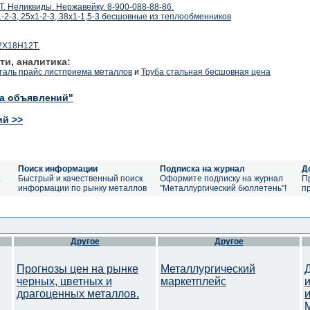
. Неликвиды. Нержавейку. 8-900-088-88-86.
1-2-3, 25х1-2-3, 38х1-1,5-3 бесшовные из теплообменников
12Х18Н12Т.
ти, аналитика:
таль прайс листприема металлов
и
Труба стальная бесшовная цена
ка объявлений"
ий >>
Поиск информации
Подписка на журнал
Д
а
Быстрый и качественный поиск
Оформите подписку на журнал
П
информации по рынку металлов
"Металлургический бюллетень"!
п
Другое
Другое
Прогнозы цен на рынке
Металлургический
черных, цветных и
маркетплейс
драгоценных металлов.