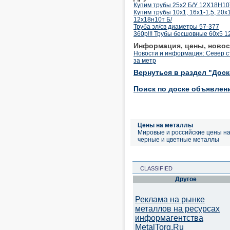
Купим трубы 25х2 Б/У 12Х18Н10Т
Купим трубы 10х1, 16х1-1,5, 20х
12х18н10т Б/
Труба эл/св диаметры 57-377
360р!!! Трубы бесшовные 60х5 
Информация, цены, новос
Новости и информация: Север с
за метр
Вернуться в раздел "Дос
Поиск по доске объявлен
Цены на металлы
Мировые и российские цены н
черные и цветные металлы
CLASSIFIED
Другое
Реклама на рынке
металлов на ресурсах
информагентства
MetalTorg.Ru