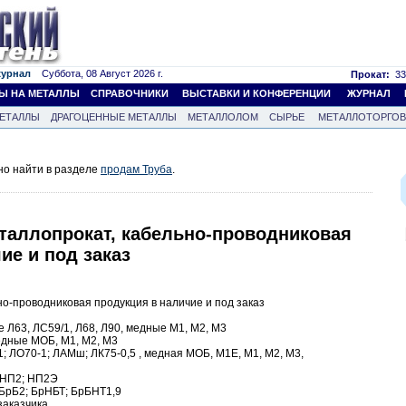
журнал
Суббота, 08 Август 2026 г.
Прокат:
33
Ы НА МЕТАЛЛЫ
СПРАВОЧНИКИ
ВЫСТАВКИ И КОНФЕРЕНЦИИ
ЖУРНАЛ
ЕТАЛЛЫ
ДРАГОЦЕННЫЕ МЕТАЛЛЫ
МЕТАЛЛОЛОМ
СЫРЬЕ
МЕТАЛЛОТОРГО
но найти в разделе
продам Труба
.
еталлопрокат, кабельно-проводниковая
ие и под заказ
о-проводниковая продукция в наличие и под заказ
 Л63, ЛС59/1, Л68, Л90, медные М1, М2, М3
едные МОБ, М1, М2, М3
1; ЛО70-1; ЛАМш; ЛК75-0,5 , медная МОБ, М1Е, М1, М2, М3,
 НП2; НП2Э
 БрБ2; БрНБТ; БрБНТ1,9
заказчика