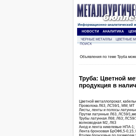
Информационно-аналитический 
НОВОСТИ
АНАЛИТИКА
ЦЕН
ЧЕРНЫЕ МЕТАЛЛЫ
ЦВЕТНЫЕ М
ПОИСК
Объявления по теме Труба мож
Труба: Цветной м
продукция в налич
Цветной металлопрокат, кабельн
Проволока Л63, ЛС59/1, ММ; МТ
Листы, ленты и полосы латунные
Прутки латунные Л63, ЛС59/1,м
Трубы латунная Л68; Л63; ЛС59/
волноводная М2, Л63
Анод и лента никелевые НПА-1;
Лента бронзовая БрОФ6,5-0,15;
Втулки бронзовые по размерам 