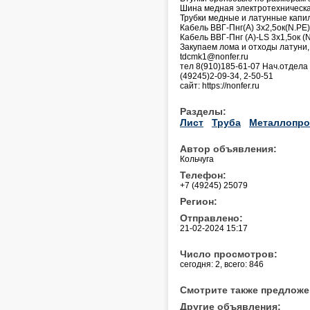
Шина медная электротехническ
Трубки медные и латунные кап
Кабель ВВГ-Пнг(А) 3х2,5ок(N.PE)
Кабель ВВГ-Пнг (А)-LS 3х1,5ок (
Закупаем лома и отходы латуни,
tdcmk1@nonfer.ru
тел 8(910)185-61-07 Нач.отдел
(49245)2-09-34, 2-50-51
сайт: https://nonfer.ru
Разделы:
Лист
Труба
Металлопро
Автор объявления:
Кольчуга
Телефон:
+7 (49245) 25079
Регион:
Отправлено:
21-02-2024 15:17
Число просмотров:
сегодня: 2, всего: 846
Смотрите также предложе
Другие объявления: