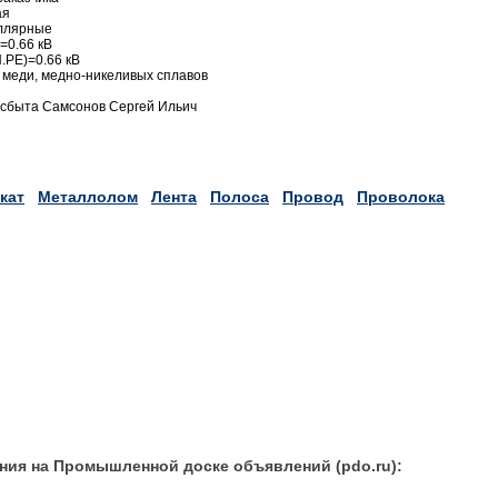
ая
иллярные
=0.66 кВ
N.PE)=0.66 кВ
 меди, медно-никеливых сплавов
а сбыта Самсонов Сергей Ильич
кат
Металлолом
Лента
Полоса
Провод
Проволока
ния на Промышленной доске объявлений (pdo.ru):