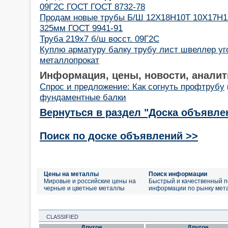
09Г2С ГОСТ ГОСТ 8732-78
Продам новые трубы Б/Ш 12Х18Н10Т 10Х17Н
325мм ГОСТ 9941-91
Труба 219х7 б/ш восст. 09Г2С
Куплю арматуру балку трубу лист швеллер у
металлопрокат
Информация, цены, новости, аналит
Спрос и предложение: Как согнуть профтрубу
фундаментные балки
Вернуться в раздел "Доска объявле
Поиск по доске объявлений >>
Цены на металлы
Поиск информации
Мировые и российские цены на
Быстрый и качественный п
черные и цветные металлы
информации по рынку мет
CLASSIFIED
Другое
Другое