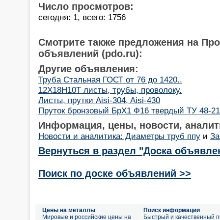
Число просмотров:
сегодня: 1, всего: 1756
Смотрите также предложения на Пр
объявлений (pdo.ru):
Другие объявления:
Труба Стальная ГОСТ от 76 до 1420..
12Х18Н10Т листы, трубы, проволоку.
Листы, прутки Aisi-304, Aisi-430
Пруток бронзовый БрХ1 Ф16 твердый ТУ 48-21
Информация, цены, новости, аналит
Новости и аналитика: Диаметры труб ппу
и
За
Вернуться в раздел "Доска объявле
Поиск по доске объявлений >>
Цены на металлы
Поиск информации
Мировые и российские цены на
Быстрый и качественный п