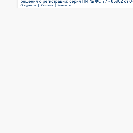
решения о регистрации:
серия ПИ № ФС 77 - 85902 от 04
О журнале |
Реклама |
Контакты