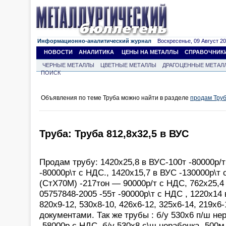
Информационно-аналитический журнал
Воскресенье, 09 Август 202
НОВОСТИ
АНАЛИТИКА
ЦЕНЫ НА МЕТАЛЛЫ
СПРАВОЧНИК
ЧЕРНЫЕ МЕТАЛЛЫ
ЦВЕТНЫЕ МЕТАЛЛЫ
ДРАГОЦЕННЫЕ МЕТАЛ
ПОИСК
Объявления по теме Труба можно найти в разделе
продам Тру
Труба: Труба 812,8х32,5 в ВУС
Продам трубу: 1420х25,8 в ВУС-100т -80000р/т
-80000р\т с НДС., 1420х15,7 в ВУС -130000р\т 
(СтХ70М) -217тон — 90000р/т с НДС, 762х25,4 
05757848-2005 -55т -90000р\т с НДС , 1220х14 
820х9-12, 530х8-10, 426х6-12, 325х6-14, 219х6
документами. Так же трубы : б/у 530х6 п/ш не
-58000р с НДС. б/у 530х8 с\ш нерабочка -500м 