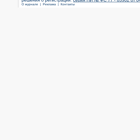
решения о регистрации:
серия ПИ № ФС 77 - 85902 от 04
О журнале |
Реклама |
Контакты