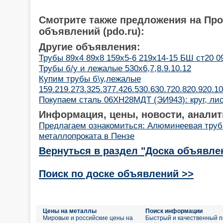
Смотрите также предложения на Пр
объявлений (pdo.ru):
Другие объявления:
Трубы 89х4 89х8 159х5-6 219х14-15 БШ ст20 0
Трубы б/у и лежалые 530х6,7,8.9.10.12
Купим трубы б\у,лежалые
159.219.273.325.377.426.530.630.720.820.920.1
Покупаем сталь 06ХН28МДТ (ЭИ943): круг, ли
Информация, цены, новости, аналит
Предлагаем ознакомиться: Алюминеевая труб
металлопроката в Пензе
Вернуться в раздел "Доска объявле
Поиск по доске объявлений >>
Цены на металлы
Поиск информации
Мировые и российские цены на
Быстрый и качественный п